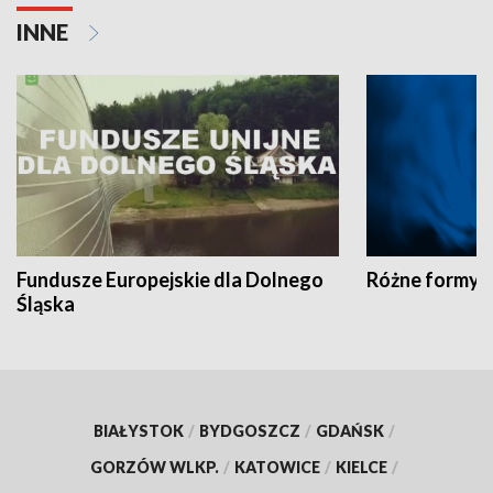
INNE
Fundusze Europejskie dla Dolnego
Różne formy t
Śląska
BIAŁYSTOK
/
BYDGOSZCZ
/
GDAŃSK
/
GORZÓW WLKP.
/
KATOWICE
/
KIELCE
/