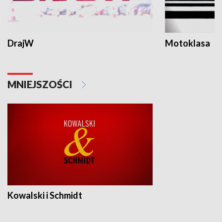
DrajW
Motoklasa
MNIEJSZOŚCI
Kowalski i Schmidt