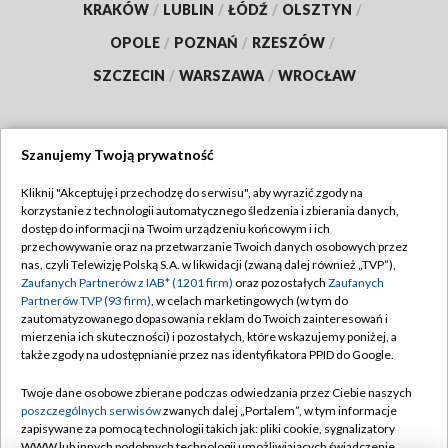
KRAKÓW
/
LUBLIN
/
ŁÓDŹ
/
OLSZTYN
/
OPOLE
/
POZNAŃ
/
RZESZÓW
/
SZCZECIN
/
WARSZAWA
/
WROCŁAW
Szanujemy Twoją prywatność
Dołącz do nas:
Kliknij "Akceptuję i przechodzę do serwisu", aby wyrazić zgody na
korzystanie z technologii automatycznego śledzenia i zbierania danych,
TVP
dostęp do informacji na Twoim urządzeniu końcowym i ich
Abonament TVP
przechowywanie oraz na przetwarzanie Twoich danych osobowych przez
Regulamin TVP
nas, czyli Telewizję Polską S.A. w likwidacji (zwaną dalej również „TVP”),
Emisja w TVP
Polityka prywatności
Zaufanych Partnerów z IAB* (1201 firm)
oraz pozostałych
Zaufanych
Partnerów TVP (93 firm)
, w celach marketingowych (w tym do
Centrum informacji TVP
Moje zgody
zautomatyzowanego dopasowania reklam do Twoich zainteresowań i
mierzenia ich skuteczności) i pozostałych, które wskazujemy poniżej, a
Naziemna Telewizja Cyfrowa
Pomoc
także zgody na udostępnianie przez nas identyfikatora PPID do Google.
Sklep TVP
Biuro reklamy
Twoje dane osobowe zbierane podczas odwiedzania przez Ciebie naszych
Rada Programowa
Kontakt
poszczególnych serwisów
zwanych dalej „Portalem”, w tym informacje
zapisywane za pomocą technologii takich jak: pliki cookie, sygnalizatory
System NOS
WWW lub innych podobnych technologii umożliwiających świadczenie