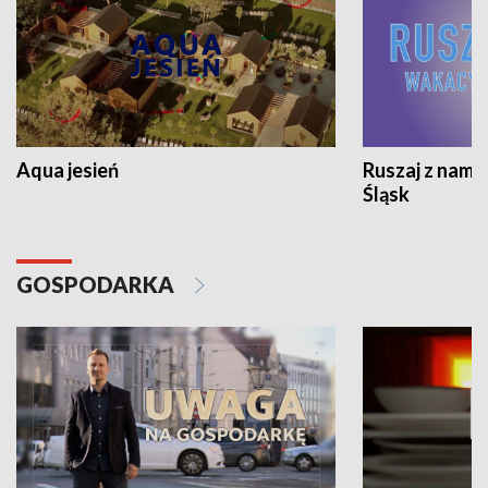
Aqua jesień
Ruszaj z nami
Śląsk
GOSPODARKA