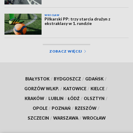
WROCŁAW
Piłkarski PP: trzy starcia drużyn z
ekstraklasy w 1. rundzie
ZOBACZ WIĘCEJ
BIAŁYSTOK
/
BYDGOSZCZ
/
GDAŃSK
/
GORZÓW WLKP.
/
KATOWICE
/
KIELCE
/
KRAKÓW
/
LUBLIN
/
ŁÓDŹ
/
OLSZTYN
/
OPOLE
/
POZNAŃ
/
RZESZÓW
/
SZCZECIN
/
WARSZAWA
/
WROCŁAW