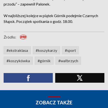
przodu” – zapewnił Palonek.
W najbliższej kolejce w piątek Górnik podejmie Czarnych
Słupsk. Początek spotkania o godz. 18.00.
Źródło:
#ekstraklasa
#koszykarzy
#sport
#koszykówka
#górnik
#wałbrzych
ZOBACZ TAKŻE