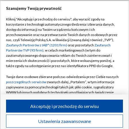
Szanujemy Twoją prywatność
Dołącz do nas:
Kliknij "Akceptuję i przechodzę do serwisu", aby wyrazić zgody na
korzystanie z technologii automatycznego śledzenia i zbierania danych,
TVP
dostęp do informacji na Twoim urządzeniu końcowym i ich
Abonament TVP
przechowywanie oraz na przetwarzanie Twoich danych osobowych przez
Regulamin TVP
nas, czyli Telewizję Polską S.A. w likwidacji (zwaną dalej również „TVP”),
Emisja w TVP
Polityka prywatności
Zaufanych Partnerów z IAB* (1201 firm)
oraz pozostałych
Zaufanych
Partnerów TVP (93 firm)
, w celach marketingowych (w tym do
Centrum informacji TVP
Moje zgody
zautomatyzowanego dopasowania reklam do Twoich zainteresowań i
mierzenia ich skuteczności) i pozostałych, które wskazujemy poniżej, a
Naziemna Telewizja Cyfrowa
Pomoc
także zgody na udostępnianie przez nas identyfikatora PPID do Google.
Sklep TVP
Biuro reklamy
Twoje dane osobowe zbierane podczas odwiedzania przez Ciebie naszych
Rada Programowa
Kontakt
poszczególnych serwisów
zwanych dalej „Portalem”, w tym informacje
zapisywane za pomocą technologii takich jak: pliki cookie, sygnalizatory
System NOS
WWW lub innych podobnych technologii umożliwiających świadczenie
dopasowanych i bezpiecznych usług, personalizację treści oraz reklam,
Informacje o nadawcy
Kanały
udostępnianie funkcji mediów społecznościowych oraz analizowanie
Akceptuję i przechodzę do serwisu
ruchu w Internecie.
Program dla prasy
©2026 Telewizja Polska S.A. w likwidacji
Biuro Reklamy
Twoje dane osobowe zbierane podczas odwiedzania przez Ciebie
Ustawienia zaawansowane
poszczególnych serwisów
na Portalu, takie jak adresy IP, identyfikatory
Ogłoszenie przetargowe