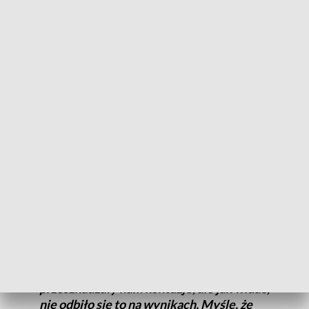
jesteśmy, gdzie jesteśmy. Oczywiście, że
się cieszymy, ale zachowujemy spokój, bo
to dopiero początek
– skomentował szef beniaminka.
Liderem drużyny jest Dariusz Wyka, który średnio zdobywa
14,8 pkt na mecz i 7,6 zbiórki. Niewiele słabsze średnie
punktowe notują Amerykanie Toddrick Gotcher (14) i
Alterique Gilbert (13,4). Palonek podkreślił jednak po raz
kolejny, że chociaż indywidualności są ważne, siłę Górnika
stanowi zespół.
Trenerowi Adamkowi udało się zbudować,
a właściwie buduje, bo ten proces cały
czas jeszcze trwa, ciekawy zespół. Trochę
przeszkadzały nam kontuzje, ale jak widać,
nie odbiło się to na wynikach. Myślę, że