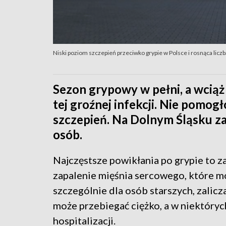
Niski poziom szczepień przeciwko grypie w Polsce i rosnąca lic
Sezon grypowy w pełni, a wciąż
tej groźnej infekcji. Nie pomog
szczepień. Na Dolnym Śląsku za
osób.
Najczęstsze powikłania po grypie to za
zapalenie mięśnia sercowego, które 
szczególnie dla osób starszych, zali
może przebiegać ciężko, a w niektóry
hospitalizacji.