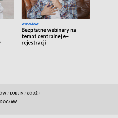
WROCŁAW
Bezpłatne webinary na
temat centralnej e–
w
rejestracji
KÓW
/
LUBLIN
/
ŁÓDŹ
/
ROCŁAW