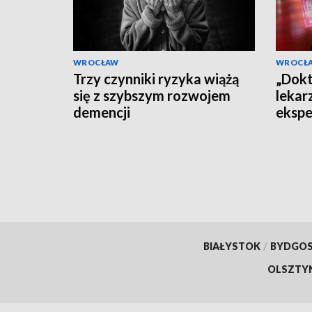
WROCŁAW
WROCŁ
Trzy czynniki ryzyka wiążą
„Dokt
się z szybszym rozwojem
lekar
demencji
ekspe
dezin
BIAŁYSTOK
/
BYDGO
OLSZTY