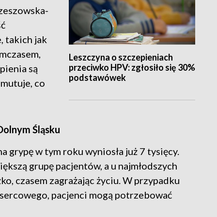
rzeszowska-
ść
 takich jak
Tymczasem,
Leszczyna o szczepieniach
przeciwko HPV: zgłosiło się 30%
pienia są
podstawówek
 mutuje, co
Dolnym Śląsku
 grypę w tym roku wyniosła już 7 tysięcy.
większą grupę pacjentów, a u najmłodszych
ko, czasem zagrażając życiu. W przypadku
ia sercowego, pacjenci mogą potrzebować