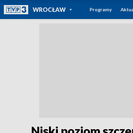
POWRÓT DO
WROCŁAW
Programy
Aktua
TVP REGIONY
Niski poziom szcze