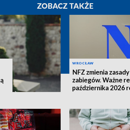
ZOBACZ TAKŻE
WROCŁAW
NFZ zmienia zasady 
lą
zabiegów. Ważne re
października 2026 