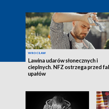
WROCŁAW
Lawina udarów słonecznych i
cieplnych. NFZ ostrzega przed fa
upałów