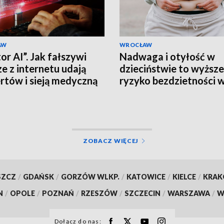
AW
WROCŁAW
or AI”. Jak fałszywi
Nadwaga i otyłość w
ze z internetu udają
dzieciństwie to wyższe
rtów i sieją medyczną
ryzyko bezdzietności 
formację?
wieku dorosłym
ZOBACZ WIĘCEJ
SZCZ
/
GDAŃSK
/
GORZÓW WLKP.
/
KATOWICE
/
KIELCE
/
KRA
N
/
OPOLE
/
POZNAŃ
/
RZESZÓW
/
SZCZECIN
/
WARSZAWA
/
W
Dołącz do nas: