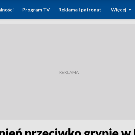
lności
Program TV
Reklama i patronat
Więcej
pień przeciwko grypie w 