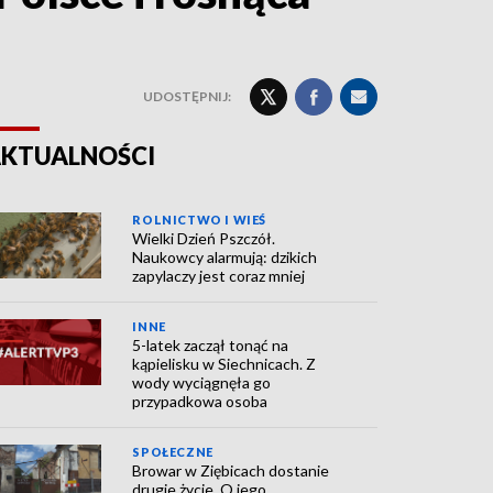
UDOSTĘPNIJ:
KTUALNOŚCI
ROLNICTWO I WIEŚ
Wielki Dzień Pszczół.
Naukowcy alarmują: dzikich
zapylaczy jest coraz mniej
INNE
5-latek zaczął tonąć na
kąpielisku w Siechnicach. Z
wody wyciągnęła go
przypadkowa osoba
SPOŁECZNE
Browar w Ziębicach dostanie
drugie życie. O jego