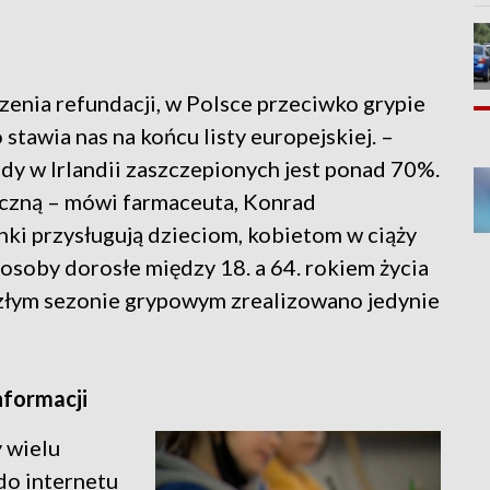
enia refundacji, w Polsce przeciwko grypie
 stawia nas na końcu listy europejskiej. –
gdy w Irlandii zaszczepionych jest ponad 70%.
czną – mówi farmaceuta, Konrad
i przysługują dzieciom, kobietom w ciąży
 osoby dorosłe między 18. a 64. rokiem życia
szłym sezonie grypowym zrealizowano jedynie
nformacji
y wielu
do internetu