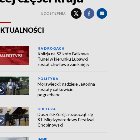
UDOSTĘPNIJ:
KTUALNOŚCI
NA DROGACH
Kolizja na S3 koło Bolkowa.
Tunel w kierunku Lubawki
został chwilowo zamknięty
POLITYKA
Morawiecki: nadzieje Jagodna
zostały całkowicie
pogrzebane
KULTURA
Duszniki-Zdrój: rozpoczął się
81. Międzynarodowy Festiwal
Chopinowski
INNE