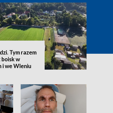
zi. Tym razem
 boisk w
 i we Wleniu