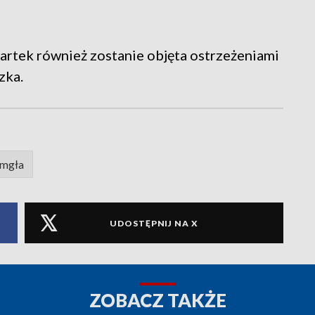
rtek również zostanie objęta ostrzeżeniami
zka.
mgła
UDOSTĘPNIJ NA X
ZOBACZ TAKŻE