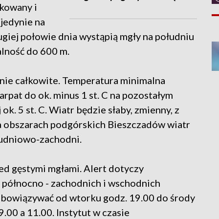
kowany i
jedynie na
iej połowie dnia wystąpią mgły na południu
alność do 600 m.
nie całkowite. Temperatura minimalna
arpat do ok. minus 1 st. C na pozostałym
ok. 5 st. C. Wiatr będzie słaby, zmienny, z
 obszarach podgórskich Bieszczadów wiatr
łudniowo-zachodni.
ed gęstymi mgłami. Alert dotyczy
m północno - zachodnich i wschodnich
obowiązywać od wtorku godz. 19.00 do środy
.00 a 11.00. Instytut w czasie