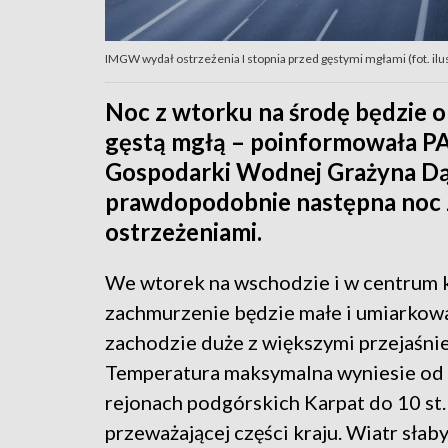
IMGW wydał ostrzeżenia I stopnia przed gęstymi mgłami (fot. ilus
Noc z wtorku na środę będzie ob
gęstą mgłą – poinformowała PA
Gospodarki Wodnej Grażyna Dą
prawdopodobnie następna noc z
ostrzeżeniami.
We wtorek na wschodzie i w centrum 
zachmurzenie będzie małe i umiarkowa
zachodzie duże z większymi przejaśni
Temperatura maksymalna wyniesie od 3
rejonach podgórskich Karpat do 10 st.
przeważającej części kraju. Wiatr słaby