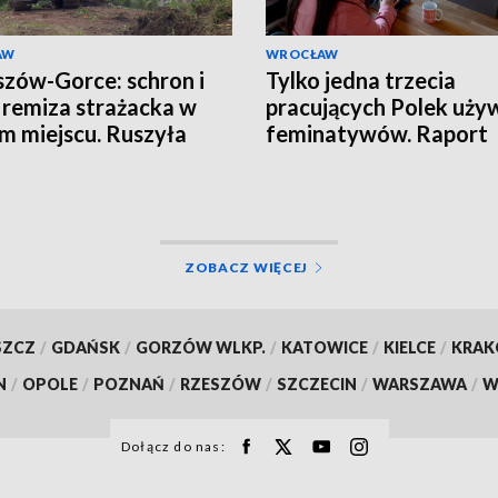
AW
WROCŁAW
zów-Gorce: schron i
Tylko jedna trzecia
remiza strażacka w
pracujących Polek uży
m miejscu. Ruszyła
feminatywów. Raport
wa
Uniwersytetu SWPS
ZOBACZ WIĘCEJ
SZCZ
/
GDAŃSK
/
GORZÓW WLKP.
/
KATOWICE
/
KIELCE
/
KRA
N
/
OPOLE
/
POZNAŃ
/
RZESZÓW
/
SZCZECIN
/
WARSZAWA
/
W
Dołącz do nas: