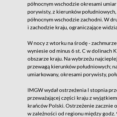
północnym wschodzie okresami umiar
porywisty, z kierunków południowych, 
północnym wschodzie zachodni. W drug
i zachodzie kraju, ograniczające widzi
W nocy z wtorku na środę - zachmurze
wyniesie od minus 6 st. C w dolinach K
obszarze kraju. Na wybrzeżu najcieplej 
przewagą kierunków południowych; na
umiarkowany, okresami porywisty, po
IMGW wydał ostrzeżenia I stopnia prz
przeważającej części kraju z wyjątkie
krańców Polski. Ostrzeżenie zacznie 
w zależności od regionu między godz. 9