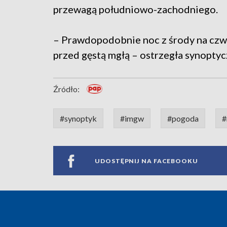
przewagą południowo-zachodniego.
– Prawdopodobnie noc z środy na czwa
przed gęstą mgłą – ostrzegła synoptyc
Źródło:
#synoptyk
#imgw
#pogoda
#
UDOSTĘPNIJ NA FACEBOOKU