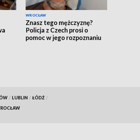
WROCŁAW
Znasz tego mężczyznę?
wa
Policja z Czech prosi o
pomoc w jego rozpoznaniu
KÓW
/
LUBLIN
/
ŁÓDŹ
/
ROCŁAW