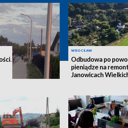
WROCŁAW
ości.
Odbudowa po powod
pieniądze na remont
Janowicach Wielkich