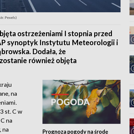
tr. Pexels)
jęta ostrzeżeniami I stopnia przed
P synoptyk Instytutu Meteorologii i
browska. Dodała, że
ostanie również objęta
kraju
ne, na
eniami.
 st. C w
 C na
, na
Prognoza pogody na środę