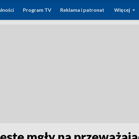
lności
Program TV
Reklama i patronat
Więcej
ste mgły na przeważające