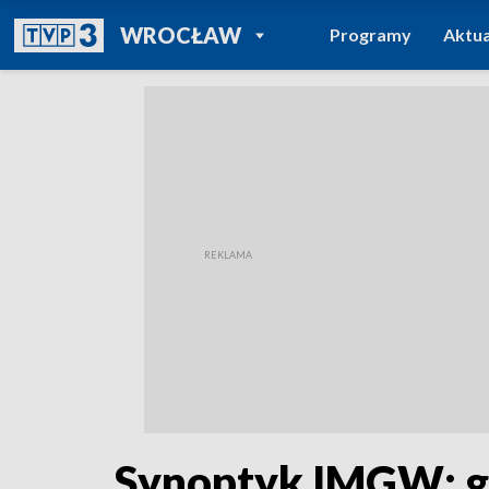
POWRÓT DO
WROCŁAW
Programy
Aktua
TVP REGIONY
Synoptyk IMGW: gę