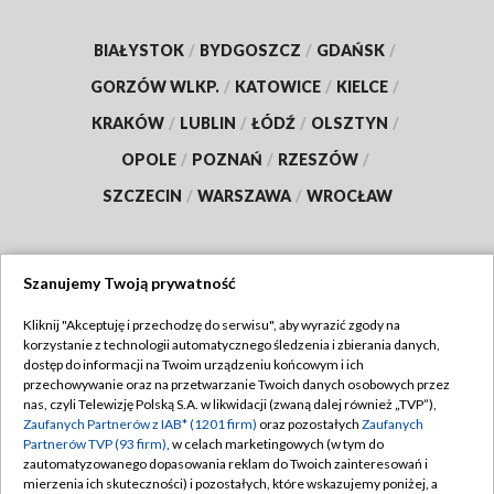
BIAŁYSTOK
/
BYDGOSZCZ
/
GDAŃSK
/
GORZÓW WLKP.
/
KATOWICE
/
KIELCE
/
KRAKÓW
/
LUBLIN
/
ŁÓDŹ
/
OLSZTYN
/
OPOLE
/
POZNAŃ
/
RZESZÓW
/
SZCZECIN
/
WARSZAWA
/
WROCŁAW
Szanujemy Twoją prywatność
Dołącz do nas:
Kliknij "Akceptuję i przechodzę do serwisu", aby wyrazić zgody na
korzystanie z technologii automatycznego śledzenia i zbierania danych,
TVP
dostęp do informacji na Twoim urządzeniu końcowym i ich
Abonament TVP
przechowywanie oraz na przetwarzanie Twoich danych osobowych przez
Regulamin TVP
nas, czyli Telewizję Polską S.A. w likwidacji (zwaną dalej również „TVP”),
Emisja w TVP
Polityka prywatności
Zaufanych Partnerów z IAB* (1201 firm)
oraz pozostałych
Zaufanych
Partnerów TVP (93 firm)
, w celach marketingowych (w tym do
Centrum informacji TVP
Moje zgody
zautomatyzowanego dopasowania reklam do Twoich zainteresowań i
mierzenia ich skuteczności) i pozostałych, które wskazujemy poniżej, a
Naziemna Telewizja Cyfrowa