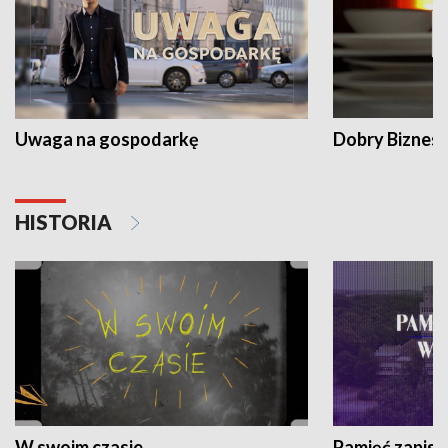
Uwaga na gospodarkę
Dobry Biznes
HISTORIA
W swoim czasie
Pamięć zapisa