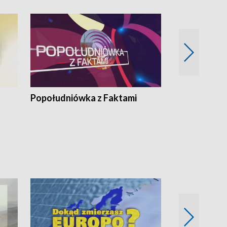
Popołudniówka z Faktami
Z Unią na Ty