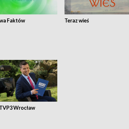
wa Faktów
Teraz wieś
 TVP3 Wrocław