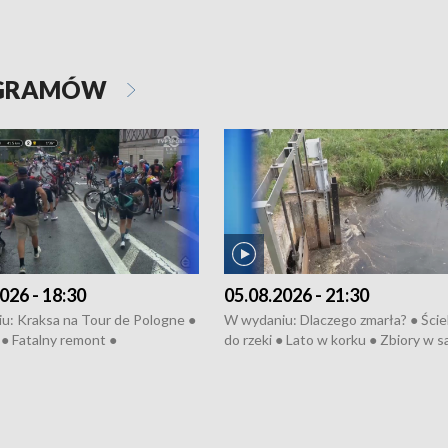
OGRAMÓW
026 - 18:30
05.08.2026 - 21:30
u: Kraksa na Tour de Pologne ●
W wydaniu: Dlaczego zmarła? ● Ściek
● Fatalny remont ●
do rzeki ● Lato w korku ● Zbiory w 
zowane osiedle ● Kosztowna
● Senior za kółkiem ● Złoto dla...
ypa ● Pociągiem na lotnisko ●
cierpiwych ● Mrożonki dla zwierząt
ka ● Refektarz do remontu ●
pałów