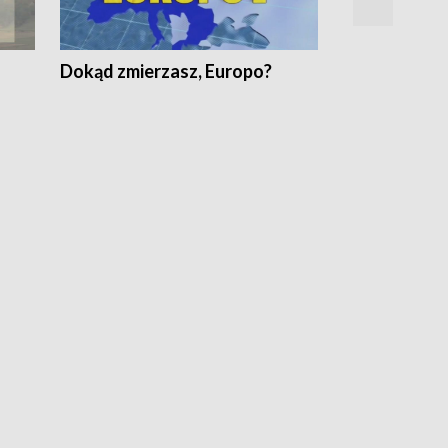
Dokąd zmierzasz, Europo?
Fakty Komen