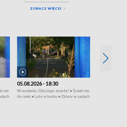
ZOBACZ WIĘCEJ
05.08.2026 - 18:30
04.08.2026 - 
i nie
W wydaniu: Dlaczego zmarła? ● Ścieki nie
W wydaniu: Nożo
sadach
do rzeki ● Lato w korku ● Zbiory w sadach
Zarzuty dla Norb
● Senior za kółkiem ● Złoto dla...
obwodnicy ● Mili
cierpiwych ● Mrożonki dla zwierząt
Oddział jak nowy
● Inkubator w og
pacjent ● Trzeba