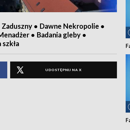
ń Zaduszny ● Dawne Nekropolie ●
 Menadżer ● Badania gleby ●
a szkła
F
UDOSTĘPNIJ NA X
F