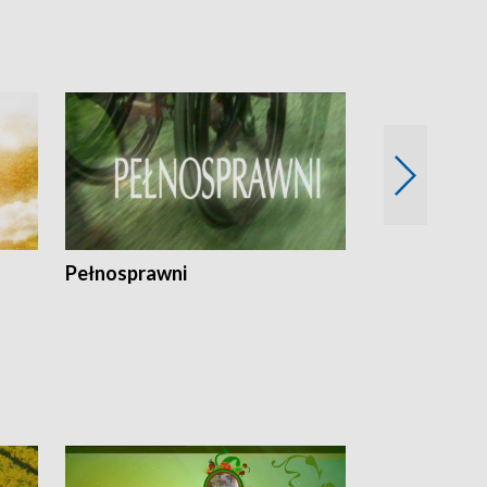
Pełnosprawni
Bezpieczny 