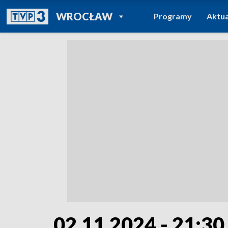
POWRÓT DO
WROCŁAW
Programy
Aktua
TVP REGIONY
02.11.2024 - 21:30