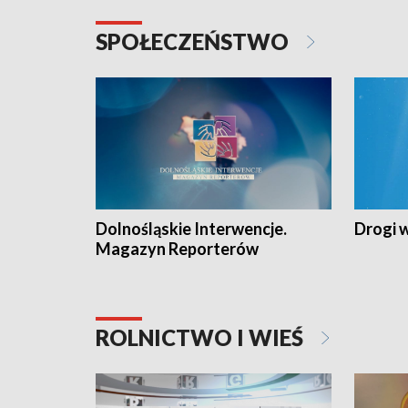
SPOŁECZEŃSTWO
Dolnośląskie Interwencje.
Drogi 
Magazyn Reporterów
ROLNICTWO I WIEŚ