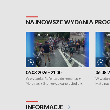
NAJNOWSZE WYDANIA PR
06.08.2026 - 21:30
06.08.2
W wydaniu: Refektarz do remontu ●
W wydani
Mało nas ● Sterroryzowane osiedle ●
Mało nas 
Fatalny remont ● Kosztowna ptasia grypa
Sterrory
● Nowa Ruska ● Pociągiem na lotnisko ●
ptasia gr
Koniec upałów ● Kraksa na Tour de
Nowa Rus
Pologne
Koniec u
INFORMACJE