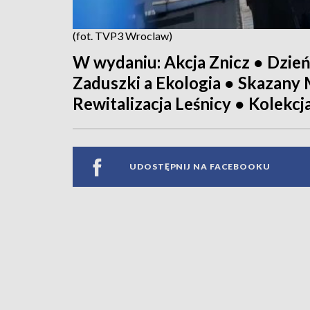
(fot. TVP3 Wroclaw)
W wydaniu: Akcja Znicz ● Dzie
Zaduszki a Ekologia ● Skazany
Rewitalizacja Leśnicy ● Kolekcj
UDOSTĘPNIJ NA FACEBOOKU