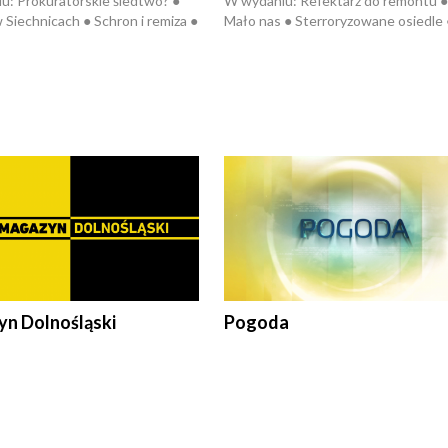
u: Prokuratorskie śledtwo? ●
W wydaniu: Refektarz do remontu ●
 Siechnicach ● Schron i remiza ●
Mało nas ● Sterroryzowane osiedle 
Morawiecki we Wrocławiu ● 81.
Fatalny remont ● Kosztowna ptasia
iędzynarodowego Festiwalu
● Nowa Ruska ● Pociągiem na lotnis
skiego ● Na pomoc Hiszpanom
Koniec upałów ● Kraksa na Tour de
wa po powodzi ● Filmowy
Pologne
z
n Dolnośląski
Pogoda