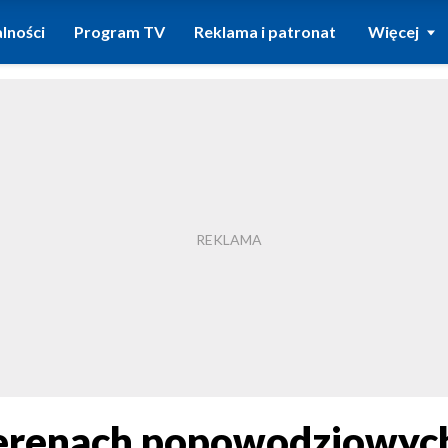
lności
Program TV
Reklama i patronat
Więcej
terenach popowodziowyc