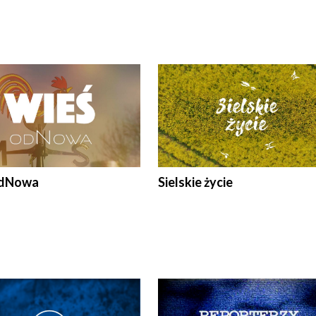
odNowa
Sielskie życie