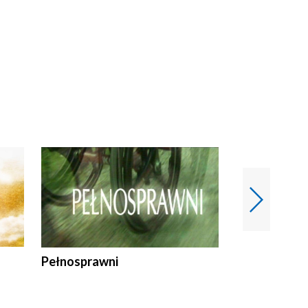
Pełnosprawni
Bezpieczny 