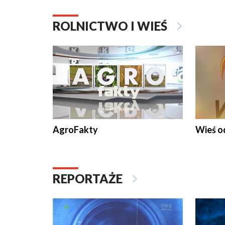
ROLNICTWO I WIEŚ
AgroFakty
Wieś 
REPORTAŻE