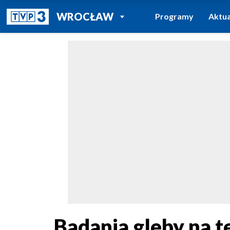
POWRÓT DO
WROCŁAW
Programy
Aktua
TVP REGIONY
Badania gleby na 