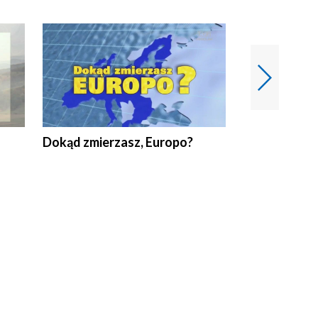
Dokąd zmierzasz, Europo?
Fakty Komen