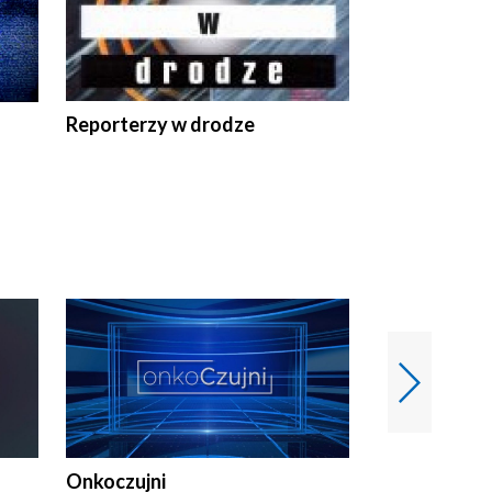
Reporterzy w drodze
Onkoczujni
Recepta na 