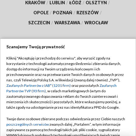
KRAKÓW
/
LUBLIN
/
ŁÓDŹ
/
OLSZTYN
/
OPOLE
/
POZNAŃ
/
RZESZÓW
/
SZCZECIN
/
WARSZAWA
/
WROCŁAW
Szanujemy Twoją prywatność
Dołącz do nas:
Kliknij "Akceptuję i przechodzę do serwisu", aby wyrazić zgody na
korzystanie z technologii automatycznego śledzenia i zbierania danych,
TVP
dostęp do informacji na Twoim urządzeniu końcowym i ich
Abonament TVP
przechowywanie oraz na przetwarzanie Twoich danych osobowych przez
Regulamin TVP
nas, czyli Telewizję Polską S.A. w likwidacji (zwaną dalej również „TVP”),
Emisja w TVP
Polityka prywatności
Zaufanych Partnerów z IAB* (1201 firm)
oraz pozostałych
Zaufanych
Partnerów TVP (93 firm)
, w celach marketingowych (w tym do
Centrum informacji TVP
Moje zgody
zautomatyzowanego dopasowania reklam do Twoich zainteresowań i
mierzenia ich skuteczności) i pozostałych, które wskazujemy poniżej, a
Naziemna Telewizja Cyfrowa
Pomoc
także zgody na udostępnianie przez nas identyfikatora PPID do Google.
Sklep TVP
Biuro reklamy
Twoje dane osobowe zbierane podczas odwiedzania przez Ciebie naszych
Rada Programowa
Kontakt
poszczególnych serwisów
zwanych dalej „Portalem”, w tym informacje
zapisywane za pomocą technologii takich jak: pliki cookie, sygnalizatory
System NOS
WWW lub innych podobnych technologii umożliwiających świadczenie