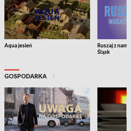
Aqua jesień
Ruszaj z nami
Śląsk
GOSPODARKA