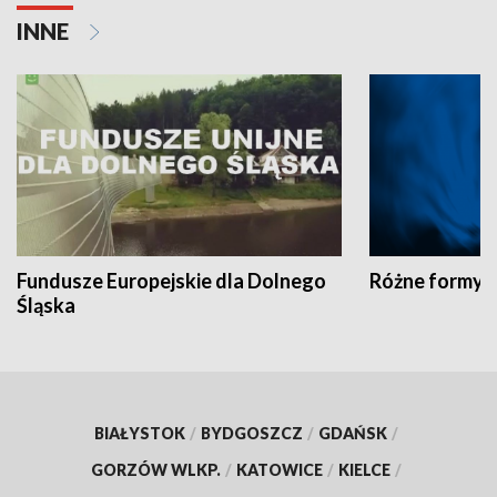
INNE
Fundusze Europejskie dla Dolnego
Różne formy t
Śląska
BIAŁYSTOK
/
BYDGOSZCZ
/
GDAŃSK
/
GORZÓW WLKP.
/
KATOWICE
/
KIELCE
/