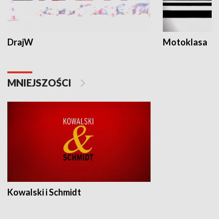
DrajW
Motoklasa
MNIEJSZOŚCI
Kowalski i Schmidt