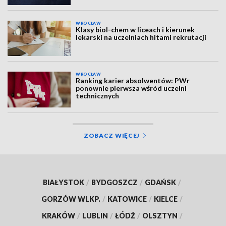
WROCŁAW
Klasy biol-chem w liceach i kierunek
lekarski na uczelniach hitami rekrutacji
WROCŁAW
Ranking karier absolwentów: PWr
ponownie pierwsza wśród uczelni
technicznych
ZOBACZ WIĘCEJ
BIAŁYSTOK
/
BYDGOSZCZ
/
GDAŃSK
/
GORZÓW WLKP.
/
KATOWICE
/
KIELCE
/
KRAKÓW
/
LUBLIN
/
ŁÓDŹ
/
OLSZTYN
/