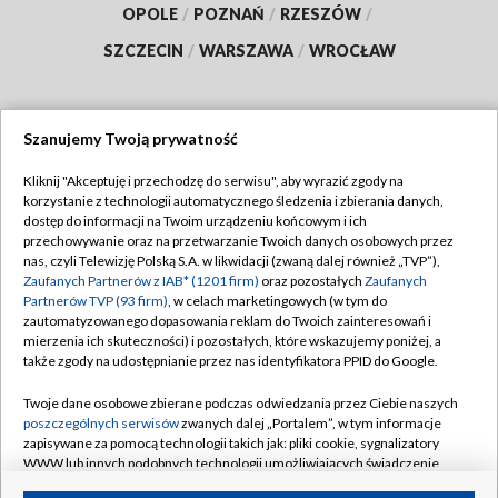
OPOLE
/
POZNAŃ
/
RZESZÓW
/
SZCZECIN
/
WARSZAWA
/
WROCŁAW
Szanujemy Twoją prywatność
Dołącz do nas:
Kliknij "Akceptuję i przechodzę do serwisu", aby wyrazić zgody na
korzystanie z technologii automatycznego śledzenia i zbierania danych,
TVP
dostęp do informacji na Twoim urządzeniu końcowym i ich
Abonament TVP
przechowywanie oraz na przetwarzanie Twoich danych osobowych przez
Regulamin TVP
nas, czyli Telewizję Polską S.A. w likwidacji (zwaną dalej również „TVP”),
Emisja w TVP
Polityka prywatności
Zaufanych Partnerów z IAB* (1201 firm)
oraz pozostałych
Zaufanych
Partnerów TVP (93 firm)
, w celach marketingowych (w tym do
Centrum informacji TVP
Moje zgody
zautomatyzowanego dopasowania reklam do Twoich zainteresowań i
mierzenia ich skuteczności) i pozostałych, które wskazujemy poniżej, a
Naziemna Telewizja Cyfrowa
Pomoc
także zgody na udostępnianie przez nas identyfikatora PPID do Google.
Sklep TVP
Biuro reklamy
Twoje dane osobowe zbierane podczas odwiedzania przez Ciebie naszych
Rada Programowa
Kontakt
poszczególnych serwisów
zwanych dalej „Portalem”, w tym informacje
zapisywane za pomocą technologii takich jak: pliki cookie, sygnalizatory
System NOS
WWW lub innych podobnych technologii umożliwiających świadczenie
dopasowanych i bezpiecznych usług, personalizację treści oraz reklam,
Informacje o nadawcy
Kanały