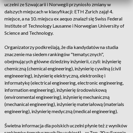
uczelni ze Szwajcarii i Norwegii przyniosło zmiany w
dalszych miejscach w klasyfikacji: ETH Zurich zajął 4.
miejsce, a na 10. miejscu ex aequo znalazł się Swiss Federal
Institute of Technology Lausanne i Norwegian University of
Science and Technology.
Organizatorzy podkreślają, że dla kandydatów na studia
znaczenie ma siedem rankingów "tematycznych",
obejmujących główne dziedziny inżynierii, czyli: inżynierię
chemiczną (chemical engineering), inżynierię cywilną (civil
engineeering), inżynierię elektryczną, elektronikę i
informatykę (electrical engineering, electronic engineering,
information engineering), inżynierię środowiskową
(environmental engineering), inżynierię mechaniczną
(mechanical engineering), inżynierię materiałową (materials
engineering), inżynierię medyczną (medical engineering).
Świetna informacja dla polskich uczelni płynie też z wyników
rankingów tematycznych (by subject) – w Top-30 w Europie