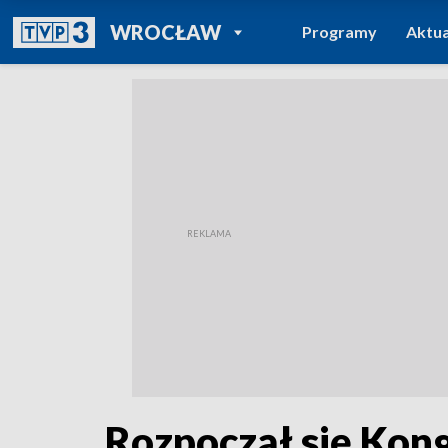
POWRÓT DO
WROCŁAW
Programy
Aktua
TVP REGIONY
Rozpoczął się Kon