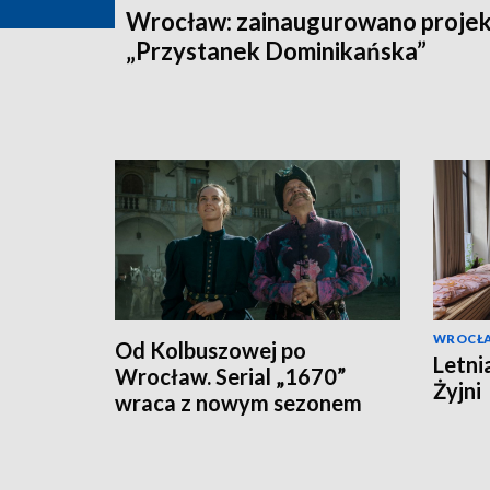
Wrocław: zainaugurowano projek
„Przystanek Dominikańska”
WROCŁ
Od Kolbuszowej po
Letni
Wrocław. Serial „1670”
Żyjni
wraca z nowym sezonem