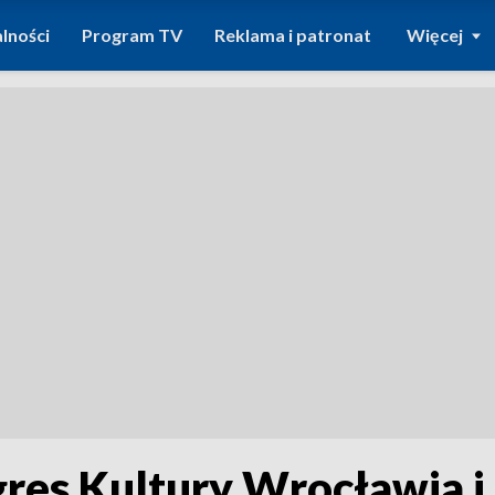
lności
Program TV
Reklama i patronat
Więcej
gres Kultury Wrocławia i