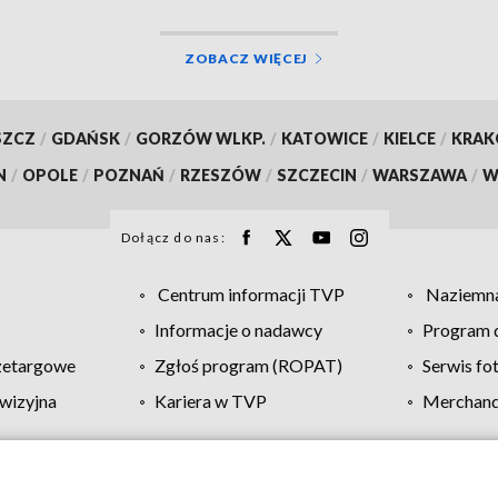
ZOBACZ WIĘCEJ
SZCZ
/
GDAŃSK
/
GORZÓW WLKP.
/
KATOWICE
/
KIELCE
/
KRA
N
/
OPOLE
/
POZNAŃ
/
RZESZÓW
/
SZCZECIN
/
WARSZAWA
/
W
Dołącz do nas:
Centrum informacji TVP
Naziemna
Informacje o nadawcy
Program d
zetargowe
Zgłoś program (ROPAT)
Serwis fo
wizyjna
Kariera w TVP
Merchandi