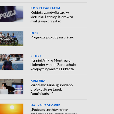
POD PARAGRAFEM
Kobieta zamówiła taxi w
kierunku Leśnicy. Kierowca
miał ją wykorzystać
INNE
Prognoza pogody na piątek
SPORT
Turniej ATP w Montrealu:
Holender van de Zandschulp
kolejnym rywalem Hurkacza
KULTURA
Wrocław: zainaugurowano
projekt „Przystanek
Dominikańska”
NAUKA I ZDROWIE
„Podczas upałów rośnie
stężenie ozonu przyziemnego,