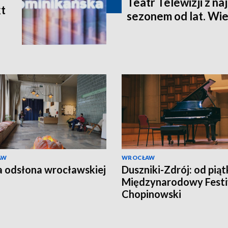
Teatr Telewizji z n
t
sezonem od lat. Wie
AW
WROCŁAW
a odsłona wrocławskiej
Duszniki-Zdrój: od piąt
Międzynarodowy Festi
Chopinowski