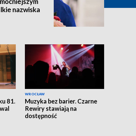
ajmocniejszym
lkie nazwiska
WROCŁAW
ku 81.
Muzyka bez barier. Czarne
wal
Rewiry stawiają na
dostępność