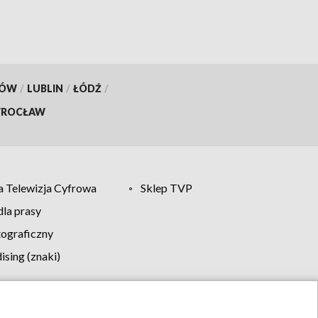
KÓW
/
LUBLIN
/
ŁÓDŹ
/
ROCŁAW
 Telewizja Cyfrowa
Sklep TVP
la prasy
tograficzny
sing (znaki)