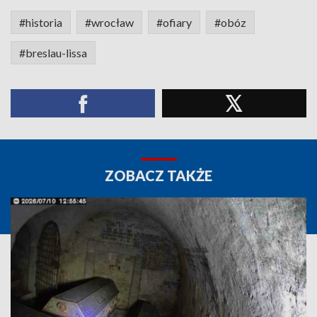
#historia
#wrocław
#ofiary
#obóz
#breslau-lissa
ZOBACZ TAKŻE