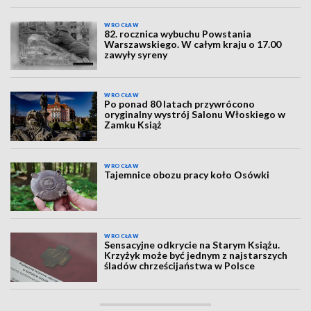
WROCŁAW
82. rocznica wybuchu Powstania
Warszawskiego. W całym kraju o 17.00
zawyły syreny
WROCŁAW
Po ponad 80 latach przywrócono
oryginalny wystrój Salonu Włoskiego w
Zamku Książ
WROCŁAW
Tajemnice obozu pracy koło Osówki
WROCŁAW
Sensacyjne odkrycie na Starym Książu.
Krzyżyk może być jednym z najstarszych
śladów chrześcijaństwa w Polsce