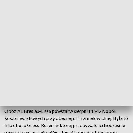
tam w trakcie II wojny światowej.
Uroczystości pod pomnikiem Polaków i
więźniów innych narodowości
osadzonych w Arbeitslager (AL) Breslau-
Lissa odbyły się z udziałem żołnierzy 10
Wrocławskiej Brygady Łączności, a także
przedstawicieli władz wojewódzkich i
miejskich, służb mundurowych oraz
lokalnej społeczności
– przekazał rzecznik prasowy brygady mjr Piotr
Bastkowski.
Obóz AL Breslau-Lissa powstał w sierpniu 1942 r. obok
koszar wojskowych przy obecnej ul. Trzmielowickiej. Była to
filia obozu Gross-Rosen, w której przebywało jednocześnie
nawet do tysiąca więźniów. Pomnik został odsłonięty w