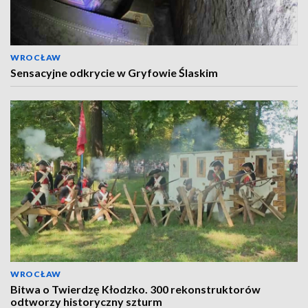
WROCŁAW
Sensacyjne odkrycie w Gryfowie Ślaskim
WROCŁAW
Bitwa o Twierdzę Kłodzko. 300 rekonstruktorów
odtworzy historyczny szturm