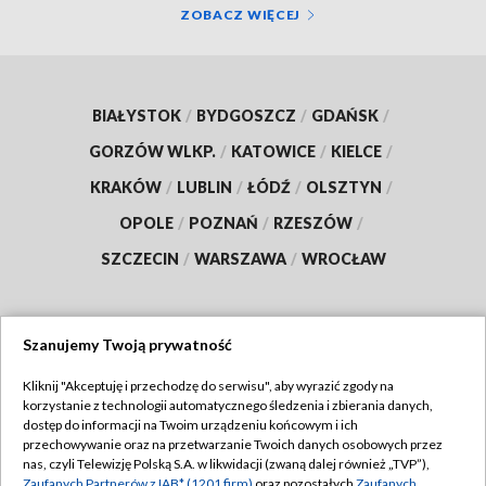
ZOBACZ WIĘCEJ
BIAŁYSTOK
/
BYDGOSZCZ
/
GDAŃSK
/
GORZÓW WLKP.
/
KATOWICE
/
KIELCE
/
KRAKÓW
/
LUBLIN
/
ŁÓDŹ
/
OLSZTYN
/
OPOLE
/
POZNAŃ
/
RZESZÓW
/
SZCZECIN
/
WARSZAWA
/
WROCŁAW
Szanujemy Twoją prywatność
Dołącz do nas:
Kliknij "Akceptuję i przechodzę do serwisu", aby wyrazić zgody na
korzystanie z technologii automatycznego śledzenia i zbierania danych,
TVP
dostęp do informacji na Twoim urządzeniu końcowym i ich
Abonament TVP
przechowywanie oraz na przetwarzanie Twoich danych osobowych przez
Regulamin TVP
nas, czyli Telewizję Polską S.A. w likwidacji (zwaną dalej również „TVP”),
Emisja w TVP
Polityka prywatności
Zaufanych Partnerów z IAB* (1201 firm)
oraz pozostałych
Zaufanych