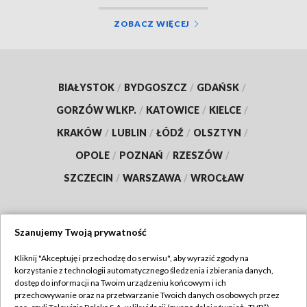
ZOBACZ WIĘCEJ
BIAŁYSTOK
/
BYDGOSZCZ
/
GDAŃSK
/
GORZÓW WLKP.
/
KATOWICE
/
KIELCE
/
KRAKÓW
/
LUBLIN
/
ŁÓDŹ
/
OLSZTYN
/
OPOLE
/
POZNAŃ
/
RZESZÓW
/
SZCZECIN
/
WARSZAWA
/
WROCŁAW
Szanujemy Twoją prywatność
Dołącz do nas:
Kliknij "Akceptuję i przechodzę do serwisu", aby wyrazić zgody na
korzystanie z technologii automatycznego śledzenia i zbierania danych,
TVP
dostęp do informacji na Twoim urządzeniu końcowym i ich
Abonament TVP
przechowywanie oraz na przetwarzanie Twoich danych osobowych przez
Regulamin TVP