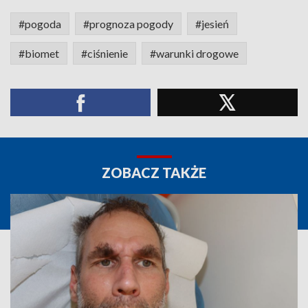
#pogoda
#prognoza pogody
#jesień
#biomet
#ciśnienie
#warunki drogowe
ZOBACZ TAKŻE