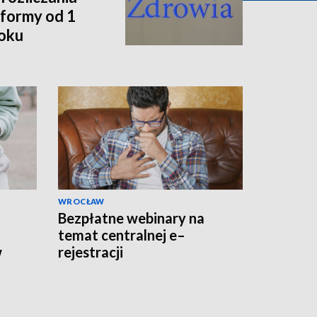
formy od 1
roku
WROCŁAW
Bezpłatne webinary na
temat centralnej e–
w
rejestracji