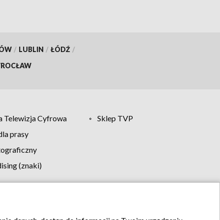
KÓW
/
LUBLIN
/
ŁÓDŹ
/
ROCŁAW
 Telewizja Cyfrowa
Sklep TVP
la prasy
tograficzny
sing (znaki)
klamy
Kontakt