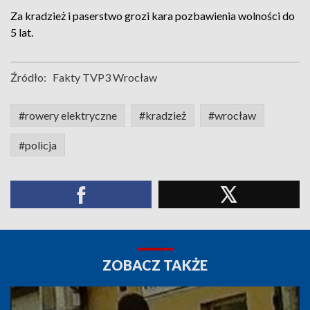
Za kradzież i paserstwo grozi kara pozbawienia wolności do
5 lat.
Źródło:
Fakty TVP3 Wrocław
#rowery elektryczne
#kradzież
#wrocław
#policja
ZOBACZ TAKŻE