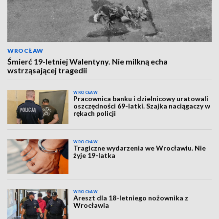
WROCŁAW
Śmierć 19-letniej Walentyny. Nie milkną echa
wstrząsającej tragedii
WROCŁAW
Pracownica banku i dzielnicowy uratowali
oszczędności 69-latki. Szajka naciągaczy w
rękach policji
WROCŁAW
Tragiczne wydarzenia we Wrocławiu. Nie
żyje 19-latka
WROCŁAW
Areszt dla 18-letniego nożownika z
Wrocławia