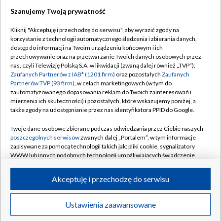
Szanujemy Twoją prywatność
Dołącz do nas:
Kliknij "Akceptuję i przechodzę do serwisu", aby wyrazić zgody na
korzystanie z technologii automatycznego śledzenia i zbierania danych,
TVP
dostęp do informacji na Twoim urządzeniu końcowym i ich
Abonament TVP
przechowywanie oraz na przetwarzanie Twoich danych osobowych przez
Regulamin TVP
nas, czyli Telewizję Polską S.A. w likwidacji (zwaną dalej również „TVP”),
Emisja w TVP
Polityka prywatności
Zaufanych Partnerów z IAB* (1201 firm)
oraz pozostałych
Zaufanych
Partnerów TVP (93 firm)
, w celach marketingowych (w tym do
Centrum informacji TVP
Moje zgody
zautomatyzowanego dopasowania reklam do Twoich zainteresowań i
mierzenia ich skuteczności) i pozostałych, które wskazujemy poniżej, a
Naziemna Telewizja Cyfrowa
Pomoc
także zgody na udostępnianie przez nas identyfikatora PPID do Google.
Sklep TVP
Biuro reklamy
Twoje dane osobowe zbierane podczas odwiedzania przez Ciebie naszych
Rada Programowa
Kontakt
poszczególnych serwisów
zwanych dalej „Portalem”, w tym informacje
zapisywane za pomocą technologii takich jak: pliki cookie, sygnalizatory
System NOS
WWW lub innych podobnych technologii umożliwiających świadczenie
dopasowanych i bezpiecznych usług, personalizację treści oraz reklam,
Informacje o nadawcy
Kanały
udostępnianie funkcji mediów społecznościowych oraz analizowanie
Akceptuję i przechodzę do serwisu
ruchu w Internecie.
Program dla prasy
©2026 Telewizja Polska S.A. w likwidacji
Biuro Reklamy
Twoje dane osobowe zbierane podczas odwiedzania przez Ciebie
Ustawienia zaawansowane
poszczególnych serwisów
na Portalu, takie jak adresy IP, identyfikatory
Ogłoszenie przetargowe
Twoich urządzeń końcowych i identyfikatory plików cookie, informacje o