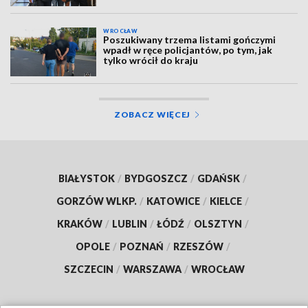
WROCŁAW
Poszukiwany trzema listami gończymi
wpadł w ręce policjantów, po tym, jak
tylko wrócił do kraju
ZOBACZ WIĘCEJ
BIAŁYSTOK
/
BYDGOSZCZ
/
GDAŃSK
/
GORZÓW WLKP.
/
KATOWICE
/
KIELCE
/
KRAKÓW
/
LUBLIN
/
ŁÓDŹ
/
OLSZTYN
/
OPOLE
/
POZNAŃ
/
RZESZÓW
/
SZCZECIN
/
WARSZAWA
/
WROCŁAW