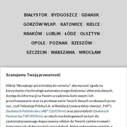
BIAŁYSTOK
/
BYDGOSZCZ
/
GDAŃSK
/
GORZÓW WLKP.
/
KATOWICE
/
KIELCE
/
KRAKÓW
/
LUBLIN
/
ŁÓDŹ
/
OLSZTYN
/
OPOLE
/
POZNAŃ
/
RZESZÓW
/
SZCZECIN
/
WARSZAWA
/
WROCŁAW
Szanujemy Twoją prywatność
Dołącz do nas:
Kliknij "Akceptuję i przechodzę do serwisu", aby wyrazić zgody na
korzystanie z technologii automatycznego śledzenia i zbierania danych,
TVP
dostęp do informacji na Twoim urządzeniu końcowym i ich
Abonament TVP
przechowywanie oraz na przetwarzanie Twoich danych osobowych przez
Regulamin TVP
nas, czyli Telewizję Polską S.A. w likwidacji (zwaną dalej również „TVP”),
Emisja w TVP
Polityka prywatności
Zaufanych Partnerów z IAB* (1201 firm)
oraz pozostałych
Zaufanych
Partnerów TVP (93 firm)
, w celach marketingowych (w tym do
Centrum informacji TVP
Moje zgody
zautomatyzowanego dopasowania reklam do Twoich zainteresowań i
mierzenia ich skuteczności) i pozostałych, które wskazujemy poniżej, a