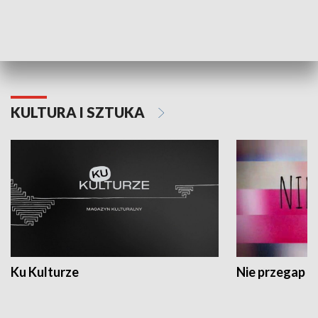
Dlaczego krowa...
Energia Przysz
KULTURA I SZTUKA
Ku Kulturze
Nie przegap