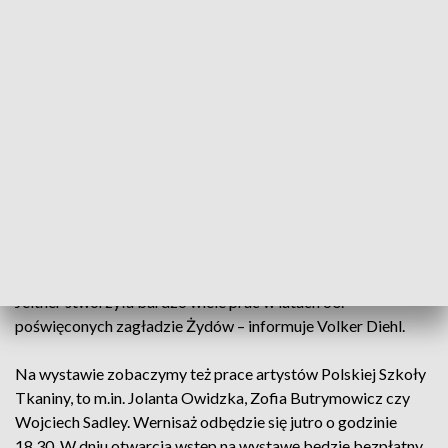
Prezentowana na wystawie sztuka tekstylna tworzona była
przez artystów z Polski, Rumunii i NRD. – W krajach, które
były częścią tzw. bloku wschodniego, reżim komunistyczny
miał swoje regulacje i restrykcje, co miało wpływ na sztukę.
Ale to dotyczyło głównie tradycyjnych technik jak malarstwo
czy rzeźba. Dzięki wyborze tkanin artyści byli w stanie
ominąć cenzurę narzucaną przez reżim. Wyrażali się poprzez
różne techniki, materiały, kolory i formy – twierdzi kuratorka
wystawy Claudia Kudinova.
Prace tekstylne nie mówiły do odbiorcy wprost, zawierały
ukryty przekaz – mówi jeden z twórców wystawy. – Christa
Jeitner stworzyła bardzo wiele prac w latach 60.
poświęconych zagładzie Żydów – informuje Volker Diehl.
Na wystawie zobaczymy też prace artystów Polskiej Szkoły
Tkaniny, to m.in. Jolanta Owidzka, Zofia Butrymowicz czy
Wojciech Sadley. Wernisaż odbędzie się jutro o godzinie
18.30. W dniu otwarcia wstęp na wystawę będzie bezpłatny.