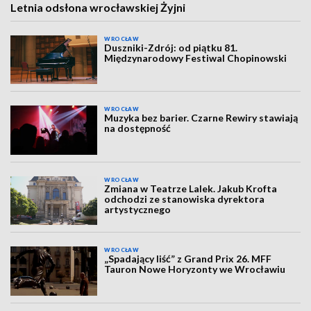
Letnia odsłona wrocławskiej Żyjni
WROCŁAW
Duszniki-Zdrój: od piątku 81.
Międzynarodowy Festiwal Chopinowski
WROCŁAW
Muzyka bez barier. Czarne Rewiry stawiają
na dostępność
WROCŁAW
Zmiana w Teatrze Lalek. Jakub Krofta
odchodzi ze stanowiska dyrektora
artystycznego
WROCŁAW
„Spadający liść” z Grand Prix 26. MFF
Tauron Nowe Horyzonty we Wrocławiu