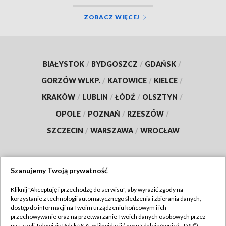
ZOBACZ WIĘCEJ
BIAŁYSTOK
/
BYDGOSZCZ
/
GDAŃSK
/
GORZÓW WLKP.
/
KATOWICE
/
KIELCE
/
KRAKÓW
/
LUBLIN
/
ŁÓDŹ
/
OLSZTYN
/
OPOLE
/
POZNAŃ
/
RZESZÓW
/
SZCZECIN
/
WARSZAWA
/
WROCŁAW
Szanujemy Twoją prywatność
Dołącz do nas:
Kliknij "Akceptuję i przechodzę do serwisu", aby wyrazić zgody na
korzystanie z technologii automatycznego śledzenia i zbierania danych,
TVP
dostęp do informacji na Twoim urządzeniu końcowym i ich
Abonament TVP
przechowywanie oraz na przetwarzanie Twoich danych osobowych przez
Regulamin TVP
nas, czyli Telewizję Polską S.A. w likwidacji (zwaną dalej również „TVP”),