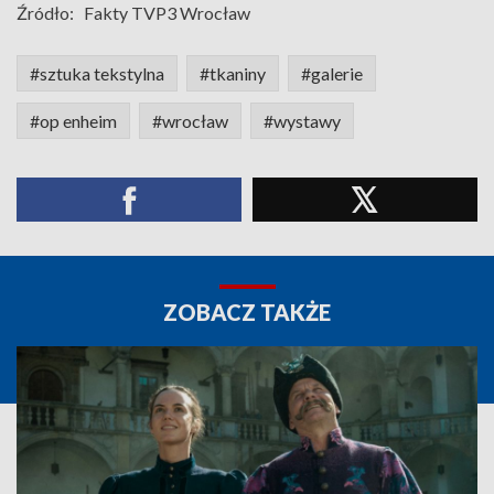
Źródło:
Fakty TVP3 Wrocław
#sztuka tekstylna
#tkaniny
#galerie
#op enheim
#wrocław
#wystawy
ZOBACZ TAKŻE