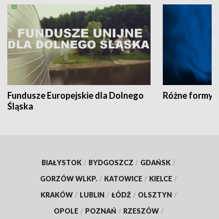
Fundusze Europejskie dla Dolnego
Różne formy t
Śląska
BIAŁYSTOK
/
BYDGOSZCZ
/
GDAŃSK
/
GORZÓW WLKP.
/
KATOWICE
/
KIELCE
/
KRAKÓW
/
LUBLIN
/
ŁÓDŹ
/
OLSZTYN
/
OPOLE
/
POZNAŃ
/
RZESZÓW
/