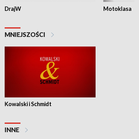
DrajW
Motoklasa
MNIEJSZOŚCI
Kowalski i Schmidt
INNE