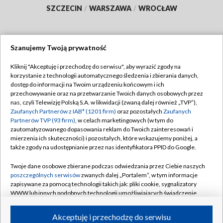
SZCZECIN
/
WARSZAWA
/
WROCŁAW
Szanujemy Twoją prywatność
Dołącz do nas:
Kliknij "Akceptuję i przechodzę do serwisu", aby wyrazić zgody na
korzystanie z technologii automatycznego śledzenia i zbierania danych,
TVP
dostęp do informacji na Twoim urządzeniu końcowym i ich
Abonament TVP
przechowywanie oraz na przetwarzanie Twoich danych osobowych przez
Regulamin TVP
nas, czyli Telewizję Polską S.A. w likwidacji (zwaną dalej również „TVP”),
Emisja w TVP
Polityka prywatności
Zaufanych Partnerów z IAB* (1201 firm)
oraz pozostałych
Zaufanych
Partnerów TVP (93 firm)
, w celach marketingowych (w tym do
Centrum informacji TVP
Moje zgody
zautomatyzowanego dopasowania reklam do Twoich zainteresowań i
mierzenia ich skuteczności) i pozostałych, które wskazujemy poniżej, a
Naziemna Telewizja Cyfrowa
Pomoc
także zgody na udostępnianie przez nas identyfikatora PPID do Google.
Sklep TVP
Biuro reklamy
Twoje dane osobowe zbierane podczas odwiedzania przez Ciebie naszych
Rada Programowa
Kontakt
poszczególnych serwisów
zwanych dalej „Portalem”, w tym informacje
zapisywane za pomocą technologii takich jak: pliki cookie, sygnalizatory
System NOS
WWW lub innych podobnych technologii umożliwiających świadczenie
dopasowanych i bezpiecznych usług, personalizację treści oraz reklam,
Informacje o nadawcy
Kanały
udostępnianie funkcji mediów społecznościowych oraz analizowanie
Akceptuję i przechodzę do serwisu
ruchu w Internecie.
Program dla prasy