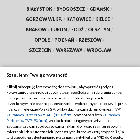
BIAŁYSTOK
/
BYDGOSZCZ
/
GDAŃSK
/
GORZÓW WLKP.
/
KATOWICE
/
KIELCE
/
KRAKÓW
/
LUBLIN
/
ŁÓDŹ
/
OLSZTYN
/
OPOLE
/
POZNAŃ
/
RZESZÓW
/
SZCZECIN
/
WARSZAWA
/
WROCŁAW
Szanujemy Twoją prywatność
Dołącz do nas:
Kliknij "Akceptuję i przechodzę do serwisu", aby wyrazić zgody na
korzystanie z technologii automatycznego śledzenia i zbierania danych,
TVP
dostęp do informacji na Twoim urządzeniu końcowym i ich
Abonament TVP
przechowywanie oraz na przetwarzanie Twoich danych osobowych przez
Regulamin TVP
nas, czyli Telewizję Polską S.A. w likwidacji (zwaną dalej również „TVP”),
Emisja w TVP
Polityka prywatności
Zaufanych Partnerów z IAB* (1201 firm)
oraz pozostałych
Zaufanych
Partnerów TVP (93 firm)
, w celach marketingowych (w tym do
Centrum informacji TVP
Moje zgody
zautomatyzowanego dopasowania reklam do Twoich zainteresowań i
mierzenia ich skuteczności) i pozostałych, które wskazujemy poniżej, a
Naziemna Telewizja Cyfrowa
Pomoc
także zgody na udostępnianie przez nas identyfikatora PPID do Google.