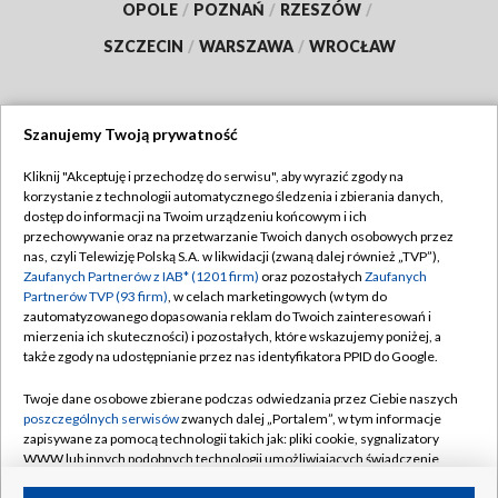
OPOLE
/
POZNAŃ
/
RZESZÓW
/
SZCZECIN
/
WARSZAWA
/
WROCŁAW
Szanujemy Twoją prywatność
Dołącz do nas:
Kliknij "Akceptuję i przechodzę do serwisu", aby wyrazić zgody na
korzystanie z technologii automatycznego śledzenia i zbierania danych,
TVP
dostęp do informacji na Twoim urządzeniu końcowym i ich
Abonament TVP
przechowywanie oraz na przetwarzanie Twoich danych osobowych przez
Regulamin TVP
nas, czyli Telewizję Polską S.A. w likwidacji (zwaną dalej również „TVP”),
Emisja w TVP
Polityka prywatności
Zaufanych Partnerów z IAB* (1201 firm)
oraz pozostałych
Zaufanych
Partnerów TVP (93 firm)
, w celach marketingowych (w tym do
Centrum informacji TVP
Moje zgody
zautomatyzowanego dopasowania reklam do Twoich zainteresowań i
mierzenia ich skuteczności) i pozostałych, które wskazujemy poniżej, a
Naziemna Telewizja Cyfrowa
Pomoc
także zgody na udostępnianie przez nas identyfikatora PPID do Google.
Sklep TVP
Biuro reklamy
Twoje dane osobowe zbierane podczas odwiedzania przez Ciebie naszych
Rada Programowa
Kontakt
poszczególnych serwisów
zwanych dalej „Portalem”, w tym informacje
zapisywane za pomocą technologii takich jak: pliki cookie, sygnalizatory
System NOS
WWW lub innych podobnych technologii umożliwiających świadczenie
dopasowanych i bezpiecznych usług, personalizację treści oraz reklam,
Informacje o nadawcy
Kanały