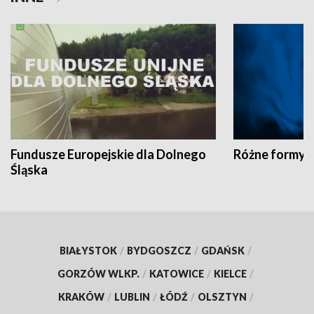
Fundusze Europejskie dla Dolnego
Różne formy t
Śląska
BIAŁYSTOK
/
BYDGOSZCZ
/
GDAŃSK
/
GORZÓW WLKP.
/
KATOWICE
/
KIELCE
/
KRAKÓW
/
LUBLIN
/
ŁÓDŹ
/
OLSZTYN
/