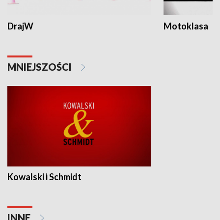
DrajW
Motoklasa
MNIEJSZOŚCI
Kowalski i Schmidt
INNE