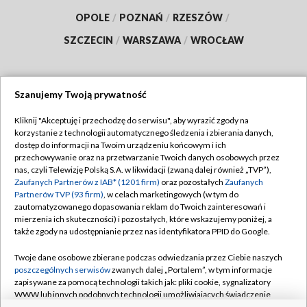
OPOLE
/
POZNAŃ
/
RZESZÓW
/
SZCZECIN
/
WARSZAWA
/
WROCŁAW
Szanujemy Twoją prywatność
Dołącz do nas:
Kliknij "Akceptuję i przechodzę do serwisu", aby wyrazić zgody na
korzystanie z technologii automatycznego śledzenia i zbierania danych,
TVP
dostęp do informacji na Twoim urządzeniu końcowym i ich
Abonament TVP
przechowywanie oraz na przetwarzanie Twoich danych osobowych przez
Regulamin TVP
nas, czyli Telewizję Polską S.A. w likwidacji (zwaną dalej również „TVP”),
Emisja w TVP
Polityka prywatności
Zaufanych Partnerów z IAB* (1201 firm)
oraz pozostałych
Zaufanych
Partnerów TVP (93 firm)
, w celach marketingowych (w tym do
Centrum informacji TVP
Moje zgody
zautomatyzowanego dopasowania reklam do Twoich zainteresowań i
mierzenia ich skuteczności) i pozostałych, które wskazujemy poniżej, a
Naziemna Telewizja Cyfrowa
Pomoc
także zgody na udostępnianie przez nas identyfikatora PPID do Google.
Sklep TVP
Biuro reklamy
Twoje dane osobowe zbierane podczas odwiedzania przez Ciebie naszych
Rada Programowa
Kontakt
poszczególnych serwisów
zwanych dalej „Portalem”, w tym informacje
zapisywane za pomocą technologii takich jak: pliki cookie, sygnalizatory
System NOS
WWW lub innych podobnych technologii umożliwiających świadczenie
dopasowanych i bezpiecznych usług, personalizację treści oraz reklam,