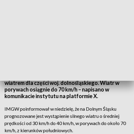
IMGW ostrzega przed silnym wiatrem (fot. unsplash.com)
Instytut Meteorologii i Gospodarki Wodnej wydał
w niedzielę ostrzeżenie I stopnia przed silnym
wiatrem dla części woj. dolnośląskiego. Wiatr w
porywach osiągnie do 70 km/h – napisano w
komunikacie instytutu na platformie X.
IMGW poinformował w niedzielę, że na Dolnym Śląsku
prognozowane jest wystąpienie silnego wiatru o średniej
prędkości od 30 km/h do 40 km/h, w porywach do około 70
km/h, z kierunków południowych.