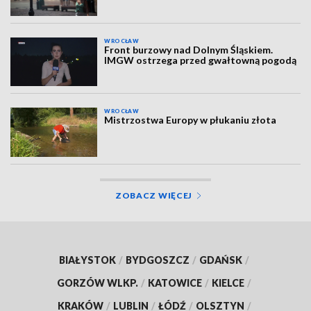
WROCŁAW
Front burzowy nad Dolnym Śląskiem.
IMGW ostrzega przed gwałtowną pogodą
WROCŁAW
Mistrzostwa Europy w płukaniu złota
ZOBACZ WIĘCEJ
BIAŁYSTOK
/
BYDGOSZCZ
/
GDAŃSK
/
GORZÓW WLKP.
/
KATOWICE
/
KIELCE
/
KRAKÓW
/
LUBLIN
/
ŁÓDŹ
/
OLSZTYN
/