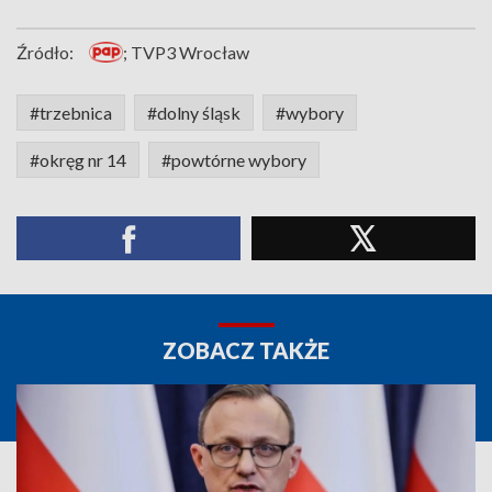
Źródło:
; TVP3 Wrocław
#trzebnica
#dolny śląsk
#wybory
#okręg nr 14
#powtórne wybory
ZOBACZ TAKŻE