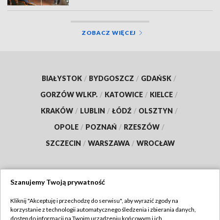
ZOBACZ WIĘCEJ
BIAŁYSTOK
/
BYDGOSZCZ
/
GDAŃSK
/
GORZÓW WLKP.
/
KATOWICE
/
KIELCE
/
KRAKÓW
/
LUBLIN
/
ŁÓDŹ
/
OLSZTYN
/
OPOLE
/
POZNAŃ
/
RZESZÓW
/
SZCZECIN
/
WARSZAWA
/
WROCŁAW
Szanujemy Twoją prywatność
Dołącz do nas:
Kliknij "Akceptuję i przechodzę do serwisu", aby wyrazić zgody na
korzystanie z technologii automatycznego śledzenia i zbierania danych,
TVP
dostęp do informacji na Twoim urządzeniu końcowym i ich