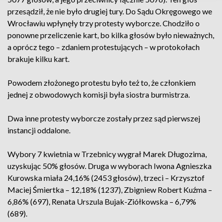
przesądził, że nie było drugiej tury. Do Sądu Okręgowego we
Wrocławiu wpłynęły trzy protesty wyborcze. Chodziło o
ponowne przeliczenie kart, bo kilka głosów było nieważnych,
a oprócz tego – zdaniem protestujących – w protokołach
brakuje kilku kart.
Powodem złożonego protestu było też to, że członkiem
jednej z obwodowych komisji była siostra burmistrza.
Dwa inne protesty wyborcze zostały przez sąd pierwszej
instancji oddalone.
Wybory 7 kwietnia w Trzebnicy wygrał Marek Długozima,
uzyskując 50% głosów. Druga w wyborach Iwona Agnieszka
Kurowska miała 24,16% (2453 głosów), trzeci – Krzysztof
Maciej Śmiertka – 12,18% (1237), Zbigniew Robert Kuźma –
6,86% (697), Renata Urszula Bujak-Ziółkowska – 6,79%
(689).