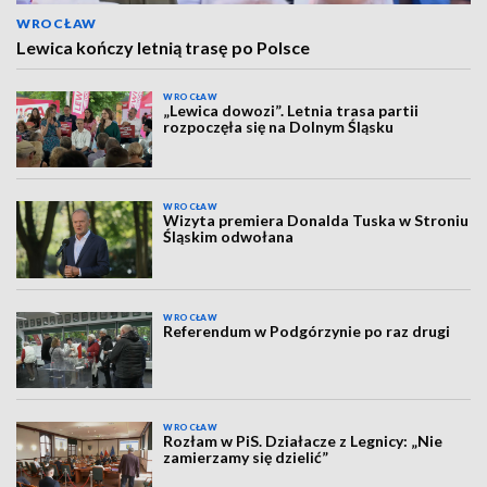
WROCŁAW
Lewica kończy letnią trasę po Polsce
WROCŁAW
„Lewica dowozi”. Letnia trasa partii
rozpoczęła się na Dolnym Śląsku
WROCŁAW
Wizyta premiera Donalda Tuska w Stroniu
Śląskim odwołana
WROCŁAW
Referendum w Podgórzynie po raz drugi
WROCŁAW
Rozłam w PiS. Działacze z Legnicy: „Nie
zamierzamy się dzielić”