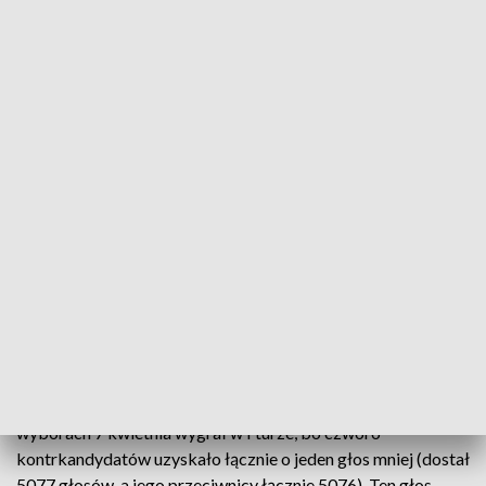
o godzinie 7 i głosowanie przebiega bez zakłóceń.
„Uprawnionych do głosowania jest w tym obwodzie 1254
mieszkańców” – podała Wojtasik. Wyborcy głosują na tych
samych kandydatów, co w kwietniowych wyborach.
W lipcu tego roku Sąd Apelacyjny we Wrocławiu wydał
prawomocne postanowienie, w którym stwierdził nieważność
wyboru Marka Długozimy na burmistrza. Sąd postanowił, że
ponowne głosowanie odbędzie się w obwodzie nr 14, w
którego komisji, jako jej wiceprzewodnicząca, zasiadała
siostra burmistrza.
Wynik ponownych wyborów w tym obwodzie zdecyduje, czy
odbędzie się druga tura wyborów burmistrza.
Długozima jest burmistrzem Trzebnicy od 2006 r. W
wyborach 7 kwietnia wygrał w I turze, bo czworo
kontrkandydatów uzyskało łącznie o jeden głos mniej (dostał
5077 głosów, a jego przeciwnicy łącznie 5076). Ten głos