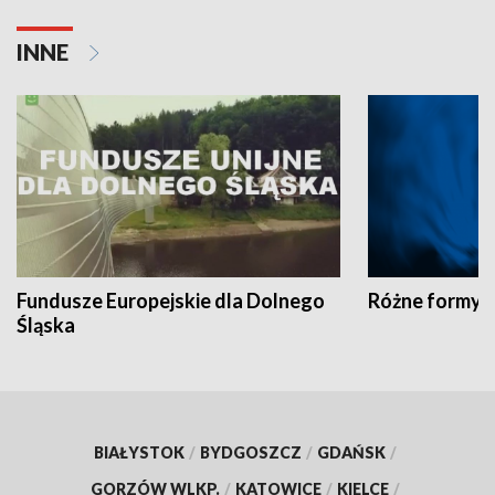
INNE
Fundusze Europejskie dla Dolnego
Różne formy t
Śląska
BIAŁYSTOK
/
BYDGOSZCZ
/
GDAŃSK
/
GORZÓW WLKP.
/
KATOWICE
/
KIELCE
/