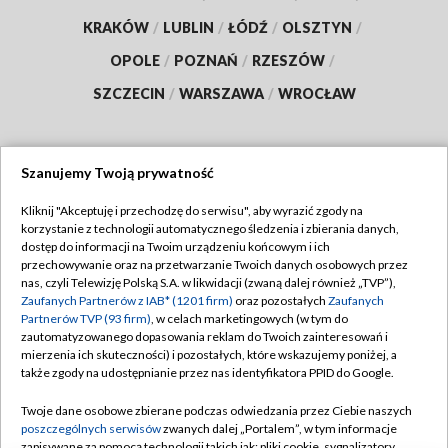
KRAKÓW
/
LUBLIN
/
ŁÓDŹ
/
OLSZTYN
/
OPOLE
/
POZNAŃ
/
RZESZÓW
/
SZCZECIN
/
WARSZAWA
/
WROCŁAW
Szanujemy Twoją prywatność
Dołącz do nas:
Kliknij "Akceptuję i przechodzę do serwisu", aby wyrazić zgody na
korzystanie z technologii automatycznego śledzenia i zbierania danych,
TVP
dostęp do informacji na Twoim urządzeniu końcowym i ich
Abonament TVP
przechowywanie oraz na przetwarzanie Twoich danych osobowych przez
Regulamin TVP
nas, czyli Telewizję Polską S.A. w likwidacji (zwaną dalej również „TVP”),
Emisja w TVP
Polityka prywatności
Zaufanych Partnerów z IAB* (1201 firm)
oraz pozostałych
Zaufanych
Partnerów TVP (93 firm)
, w celach marketingowych (w tym do
Centrum informacji TVP
Moje zgody
zautomatyzowanego dopasowania reklam do Twoich zainteresowań i
mierzenia ich skuteczności) i pozostałych, które wskazujemy poniżej, a
Naziemna Telewizja Cyfrowa
Pomoc
także zgody na udostępnianie przez nas identyfikatora PPID do Google.
Sklep TVP
Biuro reklamy
Twoje dane osobowe zbierane podczas odwiedzania przez Ciebie naszych
Rada Programowa
Kontakt
poszczególnych serwisów
zwanych dalej „Portalem”, w tym informacje
zapisywane za pomocą technologii takich jak: pliki cookie, sygnalizatory