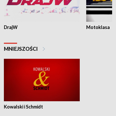
DrajW
Motoklasa
MNIEJSZOŚCI
Kowalski i Schmidt