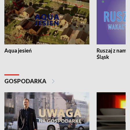
Aqua jesień
Ruszaj z nami
Śląsk
GOSPODARKA