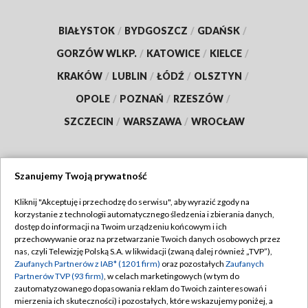
BIAŁYSTOK
/
BYDGOSZCZ
/
GDAŃSK
/
GORZÓW WLKP.
/
KATOWICE
/
KIELCE
/
KRAKÓW
/
LUBLIN
/
ŁÓDŹ
/
OLSZTYN
/
OPOLE
/
POZNAŃ
/
RZESZÓW
/
SZCZECIN
/
WARSZAWA
/
WROCŁAW
Szanujemy Twoją prywatność
Dołącz do nas:
Kliknij "Akceptuję i przechodzę do serwisu", aby wyrazić zgody na
korzystanie z technologii automatycznego śledzenia i zbierania danych,
TVP
dostęp do informacji na Twoim urządzeniu końcowym i ich
Abonament TVP
przechowywanie oraz na przetwarzanie Twoich danych osobowych przez
Regulamin TVP
nas, czyli Telewizję Polską S.A. w likwidacji (zwaną dalej również „TVP”),
Emisja w TVP
Polityka prywatności
Zaufanych Partnerów z IAB* (1201 firm)
oraz pozostałych
Zaufanych
Partnerów TVP (93 firm)
, w celach marketingowych (w tym do
Centrum informacji TVP
Moje zgody
zautomatyzowanego dopasowania reklam do Twoich zainteresowań i
mierzenia ich skuteczności) i pozostałych, które wskazujemy poniżej, a
Naziemna Telewizja Cyfrowa