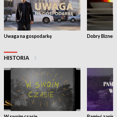
Uwaga na gospodarkę
Dobry Biznes
HISTORIA
W swoim czasie
Pamięć zapisa