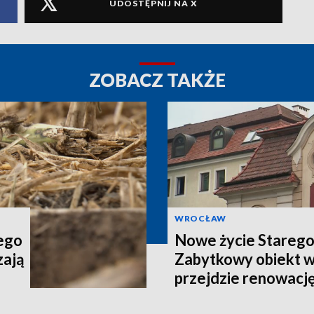
UDOSTĘPNIJ NA X
ZOBACZ TAKŻE
WROCŁAW
tego
Nowe życie Starego
zają
Zabytkowy obiekt 
przejdzie renowacj