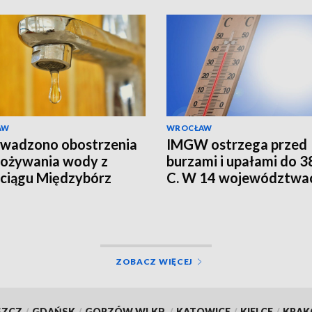
AW
WROCŁAW
wadzono obostrzenia
IMGW ostrzega przed
pożywania wody z
burzami i upałami do 38
ciągu Międzybórz
C. W 14 województwa
alert RCB
ZOBACZ WIĘCEJ
SZCZ
/
GDAŃSK
/
GORZÓW WLKP.
/
KATOWICE
/
KIELCE
/
KRA