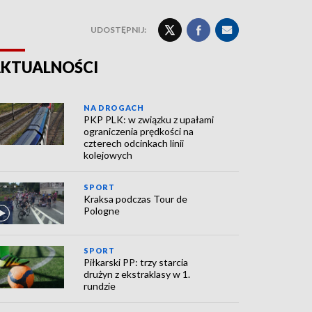
UDOSTĘPNIJ:
KTUALNOŚCI
NA DROGACH
PKP PLK: w związku z upałami
ograniczenia prędkości na
czterech odcinkach linii
kolejowych
SPORT
Kraksa podczas Tour de
Pologne
SPORT
Piłkarski PP: trzy starcia
drużyn z ekstraklasy w 1.
rundzie