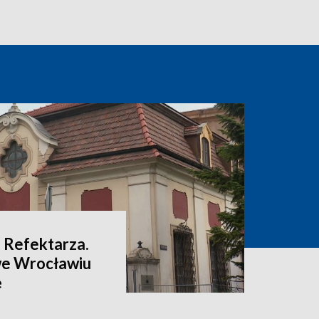
 Refektarza.
we Wrocławiu
ę