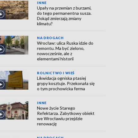
INNE
Upały na przemian z burzami,
do tego permanentna susza.
Dokąd zmierzają zmiany
klimatu?
NA DROGACH
Wrocław: ulica Ruska idzie do
remontu. Ma być zielono,
nowocześnie, ale z
elementami historii
ROLNICTWO I WIEŚ
Likwidacja ogniska ptasiej
grypy kosztuje. Przekonała się
o tym prochowicka ferma
INNE
Nowe życie Starego
Refektarza. Zabytkowy obiekt
we Wrocławiu przejdzie
renowację
NA DROGACH