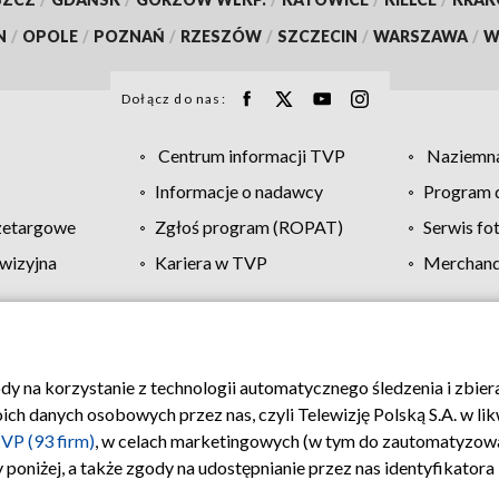
N
/
OPOLE
/
POZNAŃ
/
RZESZÓW
/
SZCZECIN
/
WARSZAWA
/
W
Dołącz do nas:
Centrum informacji TVP
Naziemna
Informacje o nadawcy
Program d
zetargowe
Zgłoś program (ROPAT)
Serwis fo
wizyjna
Kariera w TVP
Merchandi
Polityka prywatności
Moje zgody
Pomoc
Biuro re
ody na korzystanie z technologii automatycznego śledzenia i zbie
 danych osobowych przez nas, czyli Telewizję Polską S.A. w likw
VP (93 firm)
, w celach marketingowych (w tym do zautomatyzow
 poniżej, a także zgody na udostępnianie przez nas identyfikator