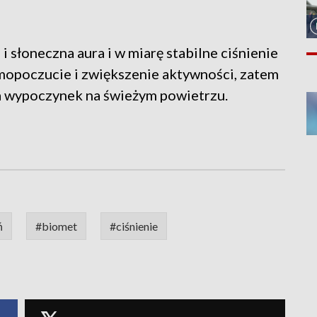
słoneczna aura i w miarę stabilne ciśnienie
mopoczucie i zwiększenie aktywności, zatem
a wypoczynek na świeżym powietrzu.
ń
#biomet
#ciśnienie