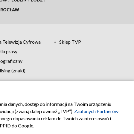
ROCŁAW
 Telewizja Cyfrowa
Sklep TVP
la prasy
tograficzny
sing (znaki)
klamy
Kontakt
rania danych, dostęp do informacji na Twoim urządzeniu
idacji (zwaną dalej również „TVP”),
Zaufanych Partnerów
anego dopasowania reklam do Twoich zainteresowań i
a PPID do Google.