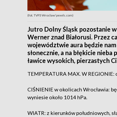
(fot. TVP3 Wrocław/ pexels.com)
Jutro Dolny Śląsk pozostanie 
Werner znad Białorusi. Przez c
województwie aura będzie nam s
słonecznie, a na błękicie nieba 
ławice wysokich, pierzastych Ci
TEMPERATURA MAX. W REGIONIE: od 1
CIŚNIENIE w okolicach Wrocławia: będ
wyniesie około 1014 hPa.
WIATR: z kierunków południowych, sł