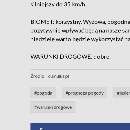
silniejszy do 35 km/h.
BIOMET: korzystny. Wyżowa, pogodna i 
pozytywnie wpływać będą na nasze sa
niedzielę warto będzie wykorzystać n
WARUNKI DROGOWE: dobre.
Źródło:
cumulus.pl
#pogoda
#prognoza pogody
#jesie
#warunki drogowe