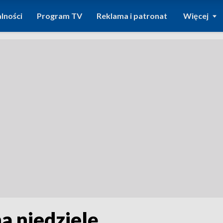
lności
Program TV
Reklama i patronat
Więcej
a niedzielę