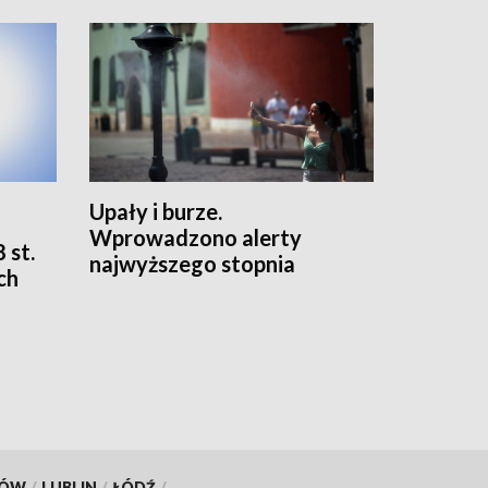
Upały i burze.
Wprowadzono alerty
 st.
najwyższego stopnia
ch
KÓW
/
LUBLIN
/
ŁÓDŹ
/