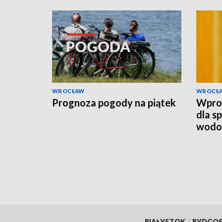
WROCŁAW
WROCŁ
Prognoza pogody na piątek
Wpro
dla s
wodo
BIAŁYSTOK
/
BYDGO