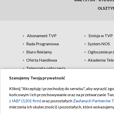
OLSZTY
Abonament TVP
Emisja w TVP
Rada Programowa
System NOS
Biuro Reklamy
Ogłoszenie pr
Oferta Handlowa
Akademia Tele
Telegazeta ogłoszenia
Szanujemy Twoją prywatność
Regulamin TVP
Kliknij "Akceptuję i przechodzę do serwisu", aby wyrazić zg
końcowym i ich przechowywanie oraz na przetwarzanie Twoich
z IAB* (1201 firm)
oraz pozostałych
Zaufanych Partnerów T
mierzenia ich skuteczności) i pozostałych, które wskazujemy