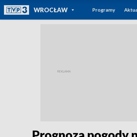
POWRÓT DO
WROCŁAW
Programy
Aktua
TVP REGIONY
Prognoza pogody n