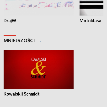
DrajW
Motoklasa
MNIEJSZOŚCI
Kowalski i Schmidt