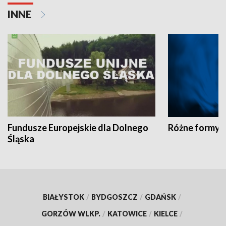
INNE
Fundusze Europejskie dla Dolnego
Różne formy t
Śląska
BIAŁYSTOK
/
BYDGOSZCZ
/
GDAŃSK
/
GORZÓW WLKP.
/
KATOWICE
/
KIELCE
/