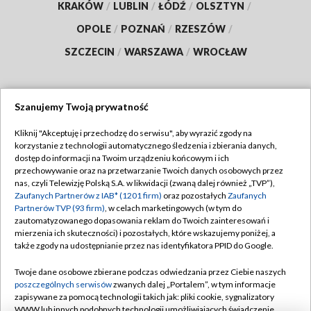
KRAKÓW
/
LUBLIN
/
ŁÓDŹ
/
OLSZTYN
/
OPOLE
/
POZNAŃ
/
RZESZÓW
/
SZCZECIN
/
WARSZAWA
/
WROCŁAW
Szanujemy Twoją prywatność
Dołącz do nas:
Kliknij "Akceptuję i przechodzę do serwisu", aby wyrazić zgody na
korzystanie z technologii automatycznego śledzenia i zbierania danych,
TVP
dostęp do informacji na Twoim urządzeniu końcowym i ich
Abonament TVP
przechowywanie oraz na przetwarzanie Twoich danych osobowych przez
Regulamin TVP
nas, czyli Telewizję Polską S.A. w likwidacji (zwaną dalej również „TVP”),
Emisja w TVP
Polityka prywatności
Zaufanych Partnerów z IAB* (1201 firm)
oraz pozostałych
Zaufanych
Partnerów TVP (93 firm)
, w celach marketingowych (w tym do
Centrum informacji TVP
Moje zgody
zautomatyzowanego dopasowania reklam do Twoich zainteresowań i
mierzenia ich skuteczności) i pozostałych, które wskazujemy poniżej, a
Naziemna Telewizja Cyfrowa
Pomoc
także zgody na udostępnianie przez nas identyfikatora PPID do Google.
Sklep TVP
Biuro reklamy
Twoje dane osobowe zbierane podczas odwiedzania przez Ciebie naszych
Rada Programowa
Kontakt
poszczególnych serwisów
zwanych dalej „Portalem”, w tym informacje
zapisywane za pomocą technologii takich jak: pliki cookie, sygnalizatory
System NOS
WWW lub innych podobnych technologii umożliwiających świadczenie