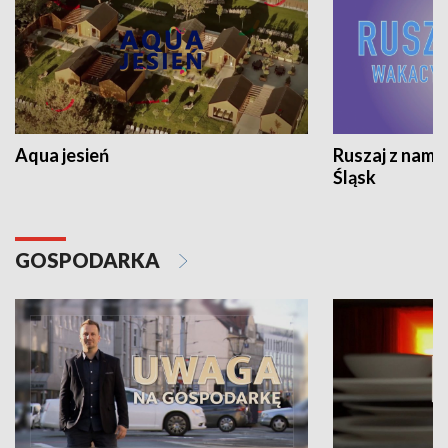
Aqua jesień
Ruszaj z nami
Śląsk
GOSPODARKA