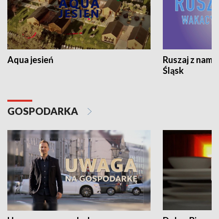
Aqua jesień
Ruszaj z nami
Śląsk
GOSPODARKA