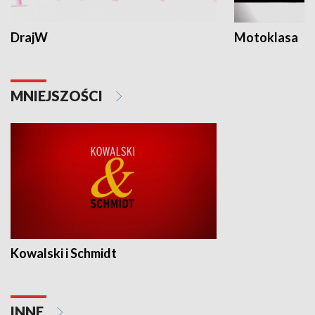
DrajW
Motoklasa
MNIEJSZOŚCI
Kowalski i Schmidt
INNE