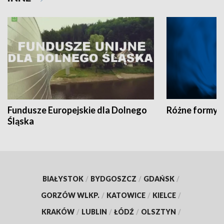
Fundusze Europejskie dla Dolnego
Różne formy t
Śląska
BIAŁYSTOK
/
BYDGOSZCZ
/
GDAŃSK
/
GORZÓW WLKP.
/
KATOWICE
/
KIELCE
/
KRAKÓW
/
LUBLIN
/
ŁÓDŹ
/
OLSZTYN
/