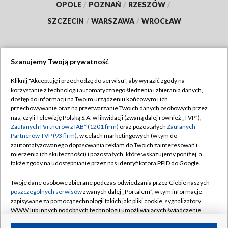
OPOLE
/
POZNAŃ
/
RZESZÓW
/
SZCZECIN
/
WARSZAWA
/
WROCŁAW
Szanujemy Twoją prywatność
Dołącz do nas:
Kliknij "Akceptuję i przechodzę do serwisu", aby wyrazić zgody na
korzystanie z technologii automatycznego śledzenia i zbierania danych,
TVP
dostęp do informacji na Twoim urządzeniu końcowym i ich
Abonament TVP
przechowywanie oraz na przetwarzanie Twoich danych osobowych przez
Regulamin TVP
nas, czyli Telewizję Polską S.A. w likwidacji (zwaną dalej również „TVP”),
Emisja w TVP
Polityka prywatności
Zaufanych Partnerów z IAB* (1201 firm)
oraz pozostałych
Zaufanych
Partnerów TVP (93 firm)
, w celach marketingowych (w tym do
Centrum informacji TVP
Moje zgody
zautomatyzowanego dopasowania reklam do Twoich zainteresowań i
mierzenia ich skuteczności) i pozostałych, które wskazujemy poniżej, a
Naziemna Telewizja Cyfrowa
Pomoc
także zgody na udostępnianie przez nas identyfikatora PPID do Google.
Sklep TVP
Biuro reklamy
Twoje dane osobowe zbierane podczas odwiedzania przez Ciebie naszych
Rada Programowa
Kontakt
poszczególnych serwisów
zwanych dalej „Portalem”, w tym informacje
zapisywane za pomocą technologii takich jak: pliki cookie, sygnalizatory
System NOS
WWW lub innych podobnych technologii umożliwiających świadczenie
dopasowanych i bezpiecznych usług, personalizację treści oraz reklam,
Informacje o nadawcy
Kanały