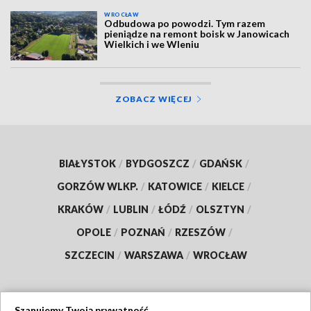
WROCŁAW
Odbudowa po powodzi. Tym razem
pieniądze na remont boisk w Janowicach
Wielkich i we Wleniu
ZOBACZ WIĘCEJ
BIAŁYSTOK
/
BYDGOSZCZ
/
GDAŃSK
/
GORZÓW WLKP.
/
KATOWICE
/
KIELCE
/
KRAKÓW
/
LUBLIN
/
ŁÓDŹ
/
OLSZTYN
/
OPOLE
/
POZNAŃ
/
RZESZÓW
/
SZCZECIN
/
WARSZAWA
/
WROCŁAW
Szanujemy Twoją prywatność