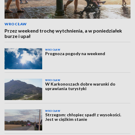
WROCŁAW
Przez weekend trochę wytchnienia, a w poniedziałek
burze i upał
WROCŁAW
Prognoza pogody na weekend
WROCŁAW
W Karkonoszach dobre warunki do
uprawiania turystyki
WROCŁAW
Strzegom: chłopiec spadł z wysokości.
Jest w ciężkim stanie