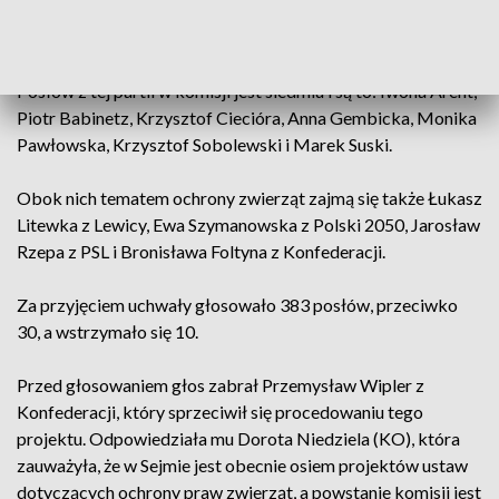
Małgorzata Tracz.
Większość w komisji ma jednak Prawo i Sprawiedliwość.
Posłów z tej partii w komisji jest siedmiu i są to: Iwona Arent,
Piotr Babinetz, Krzysztof Ciecióra, Anna Gembicka, Monika
Pawłowska, Krzysztof Sobolewski i Marek Suski.
Obok nich tematem ochrony zwierząt zajmą się także Łukasz
Litewka z Lewicy, Ewa Szymanowska z Polski 2050, Jarosław
Rzepa z PSL i Bronisława Foltyna z Konfederacji.
Za przyjęciem uchwały głosowało 383 posłów, przeciwko
30, a wstrzymało się 10.
Przed głosowaniem głos zabrał Przemysław Wipler z
Konfederacji, który sprzeciwił się procedowaniu tego
projektu. Odpowiedziała mu Dorota Niedziela (KO), która
zauważyła, że w Sejmie jest obecnie osiem projektów ustaw
dotyczących ochrony praw zwierząt, a powstanie komisji jest