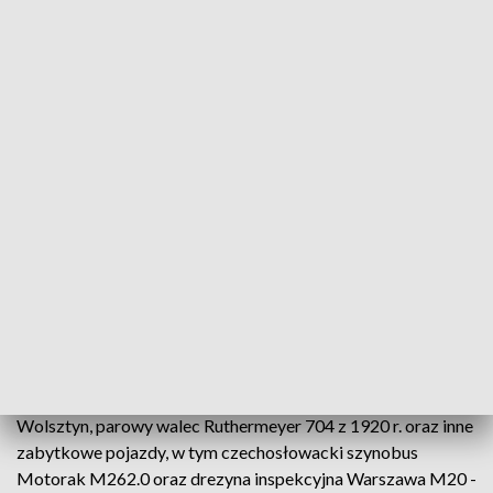
kolejową, budynkami lokomotywowni oraz zapleczem
technicznym.
W muzeum zgromadzono ponad 150 pojazdów kolejowych,
z których najstarsze pochodzą z końca XIX w., a najmłodsze
z lat 70. XX w. To m.in. ponad 40 lokomotyw parowych
produkcji niemieckiej, polskiej, amerykańskiej i angielskiej,
lokomotywy spalinowe i elektryczne oraz zbiór wagonów, a
także kolejowe pojazdy specjalistyczne.
Z okazji rozpoczynającej się w sobotę gali jubileuszowej
zwiedzający obejrzą najbardziej reprezentatywne zabytki z
tej kolekcji. Na muzealnej bocznicy prezentowane będą m.in.
lokomotywy współczesnych przewoźników Alza 11-Ed016,
Freightliner JT42M-66-21, Rail Polonia Dragon2, Rail Polska
M62M-017, parowóz TKh 05353 Ferrum z Parowozowni
Wolsztyn, parowy walec Ruthermeyer 704 z 1920 r. oraz inne
zabytkowe pojazdy, w tym czechosłowacki szynobus
Motorak M262.0 oraz drezyna inspekcyjna Warszawa M20 -