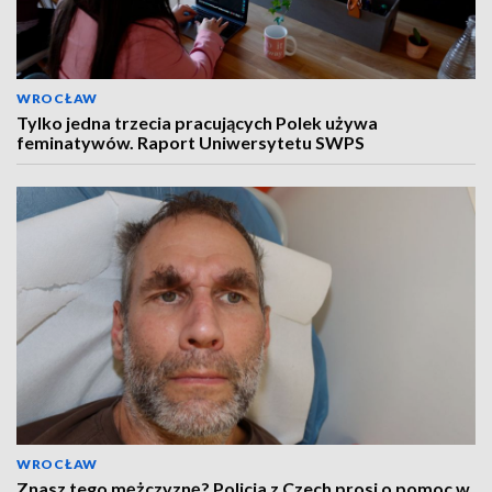
WROCŁAW
Tylko jedna trzecia pracujących Polek używa
feminatywów. Raport Uniwersytetu SWPS
WROCŁAW
Znasz tego mężczyznę? Policja z Czech prosi o pomoc w