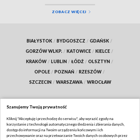
ZOBACZ WIĘCEJ
BIAŁYSTOK
/
BYDGOSZCZ
/
GDAŃSK
/
GORZÓW WLKP.
/
KATOWICE
/
KIELCE
/
KRAKÓW
/
LUBLIN
/
ŁÓDŹ
/
OLSZTYN
/
OPOLE
/
POZNAŃ
/
RZESZÓW
/
SZCZECIN
/
WARSZAWA
/
WROCŁAW
Szanujemy Twoją prywatność
Dołącz do nas:
Kliknij "Akceptuję i przechodzę do serwisu", aby wyrazić zgody na
korzystanie z technologii automatycznego śledzenia i zbierania danych,
TVP
dostęp do informacji na Twoim urządzeniu końcowym i ich
Abonament TVP
przechowywanie oraz na przetwarzanie Twoich danych osobowych przez
Regulamin TVP