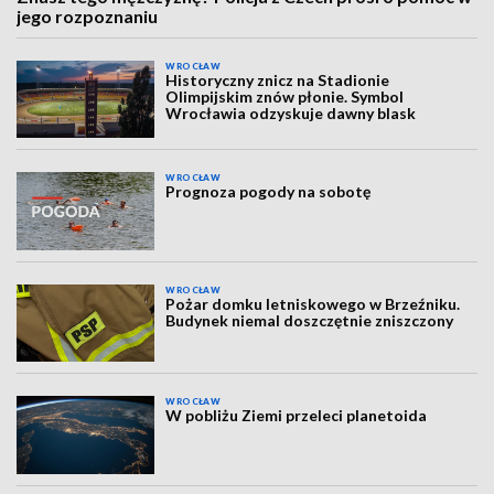
jego rozpoznaniu
WROCŁAW
Historyczny znicz na Stadionie
Olimpijskim znów płonie. Symbol
Wrocławia odzyskuje dawny blask
WROCŁAW
Prognoza pogody na sobotę
WROCŁAW
Pożar domku letniskowego w Brzeźniku.
Budynek niemal doszczętnie zniszczony
WROCŁAW
W pobliżu Ziemi przeleci planetoida