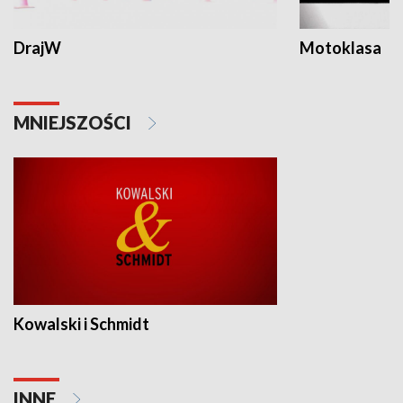
DrajW
Motoklasa
MNIEJSZOŚCI
Kowalski i Schmidt
INNE