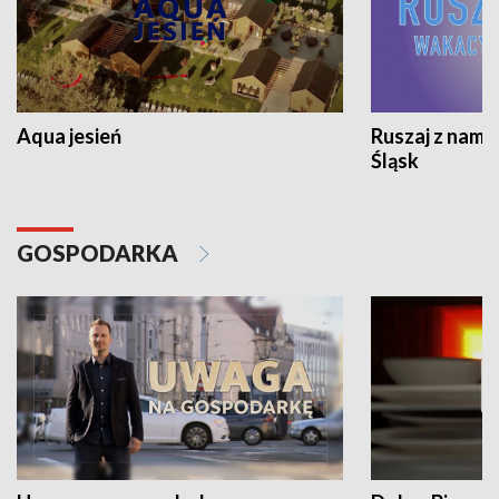
Aqua jesień
Ruszaj z nami
Śląsk
GOSPODARKA