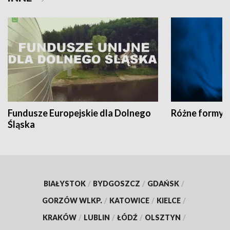
Fundusze Europejskie dla Dolnego
Różne formy t
Śląska
BIAŁYSTOK
/
BYDGOSZCZ
/
GDAŃSK
/
GORZÓW WLKP.
/
KATOWICE
/
KIELCE
/
KRAKÓW
/
LUBLIN
/
ŁÓDŹ
/
OLSZTYN
/