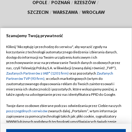
OPOLE
/
POZNAŃ
/
RZESZÓW
/
SZCZECIN
/
WARSZAWA
/
WROCŁAW
Szanujemy Twoją prywatność
Dołącz do nas:
Kliknij "Akceptuję i przechodzę do serwisu", aby wyrazić zgody na
korzystanie z technologii automatycznego śledzenia i zbierania danych,
TVP
dostęp do informacji na Twoim urządzeniu końcowym i ich
Abonament TVP
przechowywanie oraz na przetwarzanie Twoich danych osobowych przez
Regulamin TVP
nas, czyli Telewizję Polską S.A. w likwidacji (zwaną dalej również „TVP”),
Emisja w TVP
Polityka prywatności
Zaufanych Partnerów z IAB* (1201 firm)
oraz pozostałych
Zaufanych
Partnerów TVP (93 firm)
, w celach marketingowych (w tym do
Centrum informacji TVP
Moje zgody
zautomatyzowanego dopasowania reklam do Twoich zainteresowań i
mierzenia ich skuteczności) i pozostałych, które wskazujemy poniżej, a
Naziemna Telewizja Cyfrowa
Pomoc
także zgody na udostępnianie przez nas identyfikatora PPID do Google.
Sklep TVP
Biuro reklamy
Twoje dane osobowe zbierane podczas odwiedzania przez Ciebie naszych
Rada Programowa
Kontakt
poszczególnych serwisów
zwanych dalej „Portalem”, w tym informacje
zapisywane za pomocą technologii takich jak: pliki cookie, sygnalizatory
System NOS
WWW lub innych podobnych technologii umożliwiających świadczenie
dopasowanych i bezpiecznych usług, personalizację treści oraz reklam,
Informacje o nadawcy
Kanały