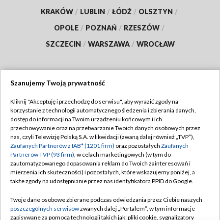
KRAKÓW
/
LUBLIN
/
ŁÓDŹ
/
OLSZTYN
/
OPOLE
/
POZNAŃ
/
RZESZÓW
/
SZCZECIN
/
WARSZAWA
/
WROCŁAW
Szanujemy Twoją prywatność
Dołącz do nas:
Kliknij "Akceptuję i przechodzę do serwisu", aby wyrazić zgody na
korzystanie z technologii automatycznego śledzenia i zbierania danych,
TVP
dostęp do informacji na Twoim urządzeniu końcowym i ich
Abonament TVP
przechowywanie oraz na przetwarzanie Twoich danych osobowych przez
Regulamin TVP
nas, czyli Telewizję Polską S.A. w likwidacji (zwaną dalej również „TVP”),
Emisja w TVP
Polityka prywatności
Zaufanych Partnerów z IAB* (1201 firm)
oraz pozostałych
Zaufanych
Partnerów TVP (93 firm)
, w celach marketingowych (w tym do
Centrum informacji TVP
Moje zgody
zautomatyzowanego dopasowania reklam do Twoich zainteresowań i
mierzenia ich skuteczności) i pozostałych, które wskazujemy poniżej, a
Naziemna Telewizja Cyfrowa
Pomoc
także zgody na udostępnianie przez nas identyfikatora PPID do Google.
Sklep TVP
Biuro reklamy
Twoje dane osobowe zbierane podczas odwiedzania przez Ciebie naszych
Rada Programowa
Kontakt
poszczególnych serwisów
zwanych dalej „Portalem”, w tym informacje
zapisywane za pomocą technologii takich jak: pliki cookie, sygnalizatory