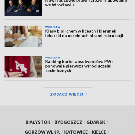
Nowi radcowie prawni złożyli ślubowanie
we Wrocławiu
WROCŁAW
Klasy biol-chem w liceach i kierunek
lekarski na uczelniach hitami rekrutacji
WROCŁAW
Ranking karier absolwentów: PWr
ponownie pierwsza wśród uczelni
technicznych
ZOBACZ WIĘCEJ
BIAŁYSTOK
/
BYDGOSZCZ
/
GDAŃSK
/
GORZÓW WLKP.
/
KATOWICE
/
KIELCE
/