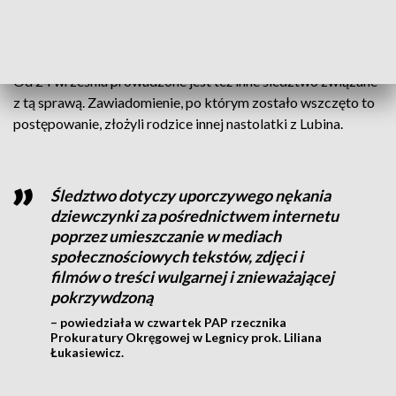
które doprowadziło do targnięcia się na własne życie grodzi
kara od dwóch lat do 15 lat pozbawienia wolności.
Od 24 września prowadzone jest też inne śledztwo związane
z tą sprawą. Zawiadomienie, po którym zostało wszczęto
to
postępowanie, złożyli rodzice innej nastolatki z Lubina.
Śledztwo dotyczy uporczywego nękania
dziewczynki za pośrednictwem internetu
poprzez umieszczanie w mediach
społecznościowych tekstów, zdjęci i
filmów o treści wulgarnej i znieważającej
pokrzywdzoną
– powiedziała w czwartek PAP rzecznika
Prokuratury Okręgowej w Legnicy prok. Liliana
Łukasiewicz.