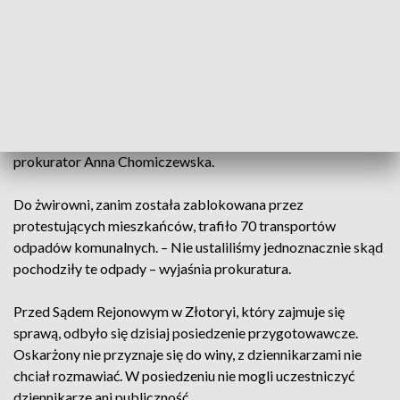
Przeprowadzone przez prokuraturę śledztwo wskazuje na
to, że ich protest był uzasadniony. Oskarżony jest prezesem
spółki Eko-Hybryd, do której należy była żwirownia. – Zarzut
jest jeden i dotyczy składowania w Czernikowicach odpadów
w ilości 1760 ton z zawartością metali ciężkich, które
stanowiły odpady niebezpieczne, w warunkach mogących
spowodować obniżenie jakości powierzchni ziemi – mówi
prokurator Anna Chomiczewska.
Do żwirowni, zanim została zablokowana przez
protestujących mieszkańców, trafiło 70 transportów
odpadów komunalnych. – Nie ustaliliśmy jednoznacznie skąd
pochodziły te odpady – wyjaśnia prokuratura.
Przed Sądem Rejonowym w Złotoryi, który zajmuje się
sprawą, odbyło się dzisiaj posiedzenie przygotowawcze.
Oskarżony nie przyznaje się do winy, z dziennikarzami nie
chciał rozmawiać. W posiedzeniu nie mogli uczestniczyć
dziennikarze ani publiczność.