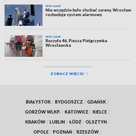
WROCŁAW
Nie wszędzie było słychać syreny. Wrocław
rozbuduje system alarmowy
WROCŁAW
Ruszyła 46. Piesza Pielgrzymka
Wrocławska
ZOBACZ WIĘCEJ
BIAŁYSTOK
/
BYDGOSZCZ
/
GDAŃSK
/
GORZÓW WLKP.
/
KATOWICE
/
KIELCE
/
KRAKÓW
/
LUBLIN
/
ŁÓDŹ
/
OLSZTYN
/
OPOLE
/
POZNAŃ
/
RZESZÓW
/