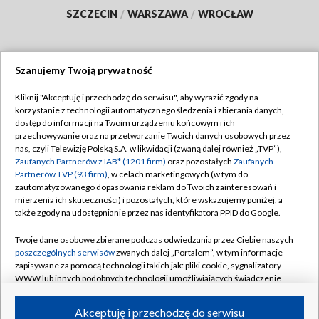
SZCZECIN
/
WARSZAWA
/
WROCŁAW
Szanujemy Twoją prywatność
Dołącz do nas:
Kliknij "Akceptuję i przechodzę do serwisu", aby wyrazić zgody na
korzystanie z technologii automatycznego śledzenia i zbierania danych,
TVP
dostęp do informacji na Twoim urządzeniu końcowym i ich
Abonament TVP
przechowywanie oraz na przetwarzanie Twoich danych osobowych przez
Regulamin TVP
nas, czyli Telewizję Polską S.A. w likwidacji (zwaną dalej również „TVP”),
Emisja w TVP
Polityka prywatności
Zaufanych Partnerów z IAB* (1201 firm)
oraz pozostałych
Zaufanych
Partnerów TVP (93 firm)
, w celach marketingowych (w tym do
Centrum informacji TVP
Moje zgody
zautomatyzowanego dopasowania reklam do Twoich zainteresowań i
mierzenia ich skuteczności) i pozostałych, które wskazujemy poniżej, a
Naziemna Telewizja Cyfrowa
Pomoc
także zgody na udostępnianie przez nas identyfikatora PPID do Google.
Sklep TVP
Biuro reklamy
Twoje dane osobowe zbierane podczas odwiedzania przez Ciebie naszych
Rada Programowa
Kontakt
poszczególnych serwisów
zwanych dalej „Portalem”, w tym informacje
zapisywane za pomocą technologii takich jak: pliki cookie, sygnalizatory
System NOS
WWW lub innych podobnych technologii umożliwiających świadczenie
dopasowanych i bezpiecznych usług, personalizację treści oraz reklam,
Informacje o nadawcy
Kanały
udostępnianie funkcji mediów społecznościowych oraz analizowanie
Akceptuję i przechodzę do serwisu
ruchu w Internecie.
Program dla prasy