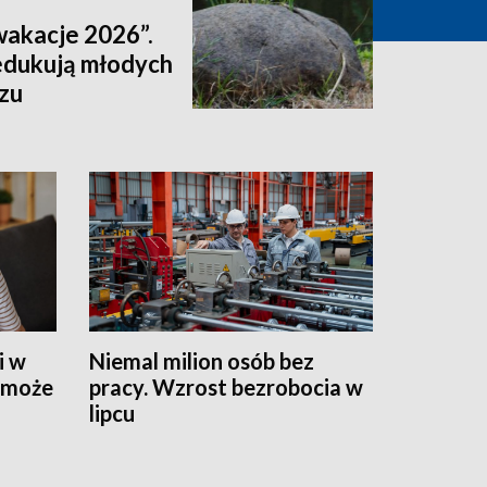
wakacje 2026”.
 edukują młodych
zu
i w
Niemal milion osób bez
o może
pracy. Wzrost bezrobocia w
lipcu