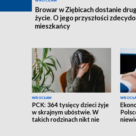
WROCŁAW
Browar w Ziębicach dostanie dru
życie. O jego przyszłości zdecydo
mieszkańcy
WROCŁAW
WROCŁ
PCK: 364 tysięcy dzieci żyje
Ekono
w skrajnym ubóstwie. W
Polsce
takich rodzinach nikt nie
niewi
myśli o wakacjach
prob