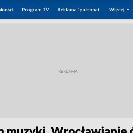
lności
Program TV
Reklama i patronat
Więcej
 muzyki. Wrocławianie ć