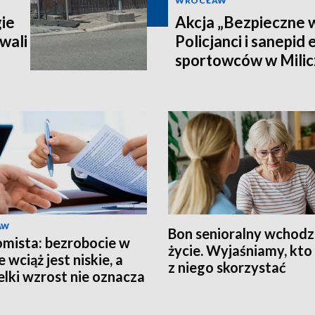
WROCŁAW
gie
Akcja „Bezpieczne 
wali
Policjanci i sanepid
sportowców w Milic
AW
Bon senioralny wchodz
mista: bezrobocie w
życie. Wyjaśniamy, kt
 wciąż jest niskie, a
z niego skorzystać
elki wzrost nie oznacza
lemów