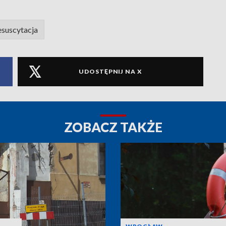
esuscytacja
UDOSTĘPNIJ NA X
ZOBACZ TAKŻE