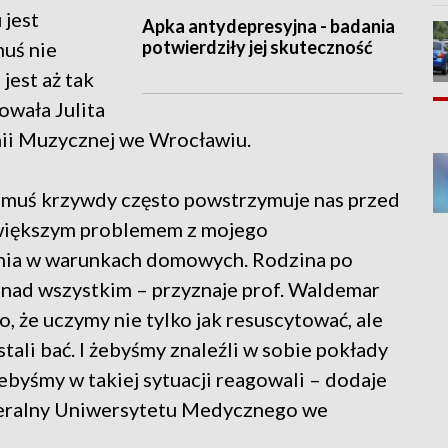
 jest
Apka antydepresyjna - badania
potwierdziły jej skuteczność
uś nie
 jest aż tak
owała Julita
ii Muzycznej we Wrocławiu.
omuś krzywdy często powstrzymuje nas przed
ajwiększym problemem z mojego
enia w warunkach domowych. Rodzina po
 nad wszystkim – przyznaje prof. Waldemar
o, że uczymy nie tylko jak resuscytować, ale
ali bać. I żebyśmy znaleźli w sobie pokłady
byśmy w takiej sytuacji reagowali – dodaje
neralny Uniwersytetu Medycznego we