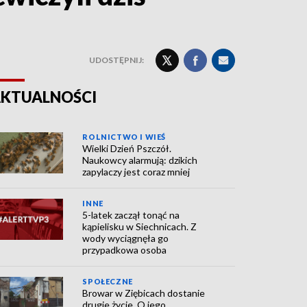
UDOSTĘPNIJ:
KTUALNOŚCI
ROLNICTWO I WIEŚ
Wielki Dzień Pszczół.
Naukowcy alarmują: dzikich
zapylaczy jest coraz mniej
INNE
5-latek zaczął tonąć na
kąpielisku w Siechnicach. Z
wody wyciągnęła go
przypadkowa osoba
SPOŁECZNE
Browar w Ziębicach dostanie
drugie życie. O jego