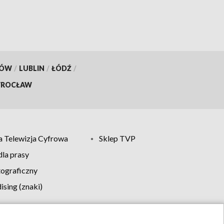
KÓW
/
LUBLIN
/
ŁÓDŹ
/
ROCŁAW
 Telewizja Cyfrowa
Sklep TVP
la prasy
tograficzny
sing (znaki)