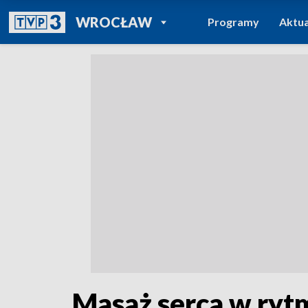
POWRÓT DO
WROCŁAW
Programy
Aktua
TVP REGIONY
Masaż serca w rytm