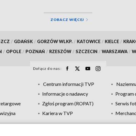
ZOBACZ WIĘCEJ
SZCZ
/
GDAŃSK
/
GORZÓW WLKP.
/
KATOWICE
/
KIELCE
/
KRA
N
/
OPOLE
/
POZNAŃ
/
RZESZÓW
/
SZCZECIN
/
WARSZAWA
/
W
Dołącz do nas:
Centrum informacji TVP
Naziemna
Informacje o nadawcy
Program d
zetargowe
Zgłoś program (ROPAT)
Serwis fo
wizyjna
Kariera w TVP
Merchandi