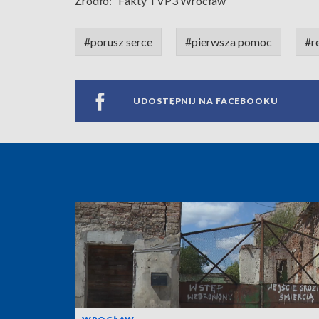
Źródło:
Fakty TVP3 Wrocław
#porusz serce
#pierwsza pomoc
#r
UDOSTĘPNIJ NA FACEBOOKU