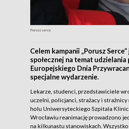
Porusz serce
Celem kampanii „Porusz Serce” 
społecznej na temat udzielania 
Europejskiego Dnia Przywracan
specjalne wydarzenie.
Lekarze, studenci, przedstawiciele w
uczelni, policjanci, strażacy i strażnicy
holu Uniwersyteckiego Szpitala Klini
Wrocławiu reanimację prowadzono je
na kilkunastu stanowiskach. Wszystk