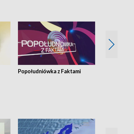
pacjent ● Trzeba
Popołudniówka z Faktami
Z Unią na Ty