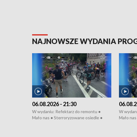
NAJNOWSZE WYDANIA PR
06.08.2026 - 21:30
06.08.2
W wydaniu: Refektarz do remontu ●
W wydani
Mało nas ● Sterroryzowane osiedle ●
Mało nas 
Fatalny remont ● Kosztowna ptasia grypa
Sterrory
● Nowa Ruska ● Pociągiem na lotnisko ●
ptasia gr
Koniec upałów ● Kraksa na Tour de
Nowa Rus