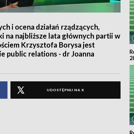
h i ocena działań rządzących,
 na najbliższe lata głównych partii w
ciem Krzysztofa Borysa jest
R
e public relations - dr Joanna
2
UDOSTĘPNIJ NA X
R