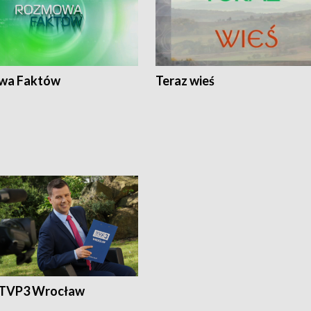
wa Faktów
Teraz wieś
 TVP3 Wrocław