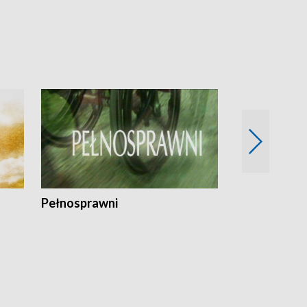
Pełnosprawni
Bezpieczny 