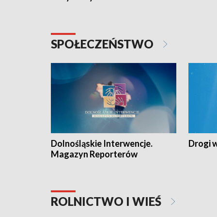
SPOŁECZEŃSTWO
Dolnośląskie Interwencje.
Drogi 
Magazyn Reporterów
ROLNICTWO I WIEŚ