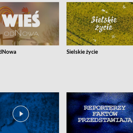
odNowa
Sielskie życie