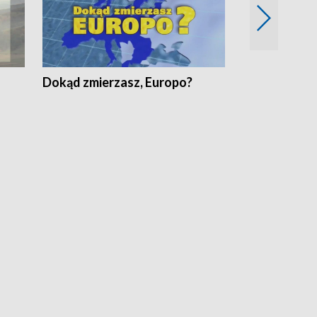
Dokąd zmierzasz, Europo?
Fakty Komen