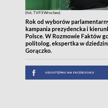
(fot. TVP3 Wrocław)
Rok od wyborów parlamentarnyc
kampania prezydencka i kierunki
Polsce. W Rozmowie Faktów goś
politolog, ekspertka w dziedzini
Gorączko.
UDOSTĘPNIJ NA FACEBOOKU