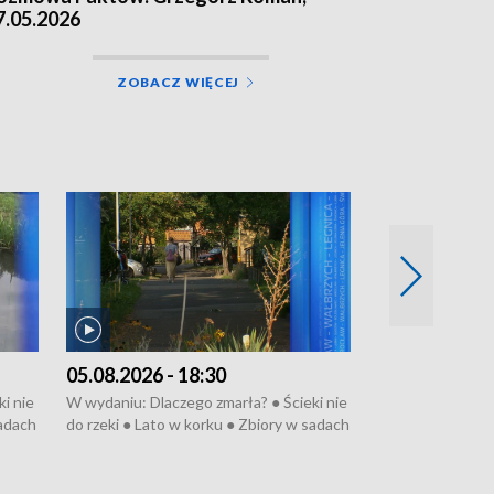
7.05.2026
ZOBACZ WIĘCEJ
05.08.2026 - 18:30
04.08.2026 - 
i nie
W wydaniu: Dlaczego zmarła? ● Ścieki nie
W wydaniu: Nożo
sadach
do rzeki ● Lato w korku ● Zbiory w sadach
Zarzuty dla Norb
● Senior za kółkiem ● Złoto dla...
obwodnicy ● Mili
cierpiwych ● Mrożonki dla zwierząt
Oddział jak nowy
● Inkubator w og