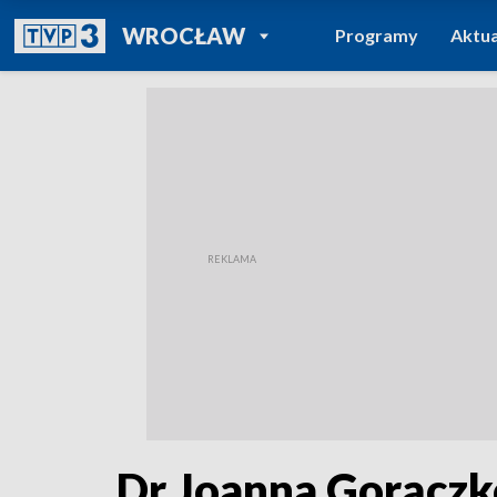
POWRÓT DO
WROCŁAW
Programy
Aktua
TVP REGIONY
Dr Joanna Gorączk