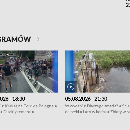
2
OGRAMÓW
026 - 18:30
05.08.2026 - 21:30
u: Kraksa na Tour de Pologne ●
W wydaniu: Dlaczego zmarła? ● Ściek
● Fatalny remont ●
do rzeki ● Lato w korku ● Zbiory w 
zowane osiedle ● Kosztowna
● Senior za kółkiem ● Złoto dla...
ypa ● Pociągiem na lotnisko ●
cierpiwych ● Mrożonki dla zwierząt
ka ● Refektarz do remontu ●