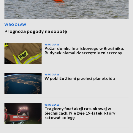
WROCŁAW
Prognoza pogody na sobotę
WROCŁAW
Pożar domku letniskowego w Brzeźniku.
Budynek niemal doszczętnie zniszczony
WROCŁAW
W pobliżu Ziemi przeleci planetoida
WROCŁAW
Tragiczny finał akcji ratunkowej w
Siechnicach. Nie żyje 19-latek, który
ratował kolegę