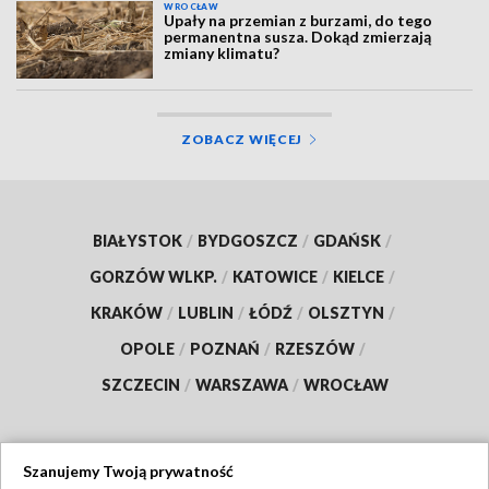
WROCŁAW
Upały na przemian z burzami, do tego
permanentna susza. Dokąd zmierzają
zmiany klimatu?
ZOBACZ WIĘCEJ
BIAŁYSTOK
/
BYDGOSZCZ
/
GDAŃSK
/
GORZÓW WLKP.
/
KATOWICE
/
KIELCE
/
KRAKÓW
/
LUBLIN
/
ŁÓDŹ
/
OLSZTYN
/
OPOLE
/
POZNAŃ
/
RZESZÓW
/
SZCZECIN
/
WARSZAWA
/
WROCŁAW
Szanujemy Twoją prywatność
Dołącz do nas: