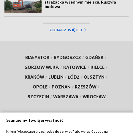
strażacka w jednym miejscu. Ruszyła
budowa
ZOBACZ WIĘCEJ
BIAŁYSTOK
/
BYDGOSZCZ
/
GDAŃSK
/
GORZÓW WLKP.
/
KATOWICE
/
KIELCE
/
KRAKÓW
/
LUBLIN
/
ŁÓDŹ
/
OLSZTYN
/
OPOLE
/
POZNAŃ
/
RZESZÓW
/
SZCZECIN
/
WARSZAWA
/
WROCŁAW
Szanujemy Twoją prywatność
Dołącz do nas:
Kliknij "Akceptuję i przechodzę do serwisu", aby wyrazić zgody na