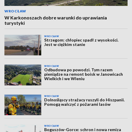
WROCŁAW
W Karkonoszach dobre warunki do uprawiania
turystyki
WROCŁAW
Strzegom: chłopiec spadł z wysokości.
Jest w ciężkim stanie
WROCŁAW
Odbudowa po powodzi. Tym razem
pieniądze na remont boisk w Janowicach
Wielkich i we Wleniu
WROCŁAW
Dolnośląscy strażacy ruszyli do Hiszpanii.
Pomogą walczyć z pożarami lasów
WROCŁAW
Boguszów-Gorce: schron i nowa remiza