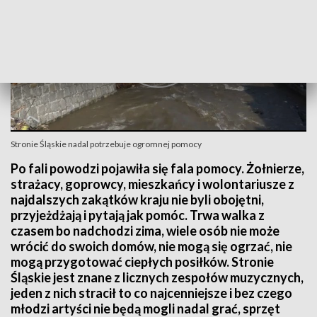
Stronie Śląskie nadal potrzebuje ogromnej pomocy
Po fali powodzi pojawiła się fala pomocy. Żołnierze,
strażacy, goprowcy, mieszkańcy i wolontariusze z
najdalszych zakątków kraju nie byli obojętni,
przyjeżdżają i pytają jak pomóc. Trwa walka z
czasem bo nadchodzi zima, wiele osób nie może
wrócić do swoich domów, nie mogą się ogrzać, nie
mogą przygotować ciepłych posiłków. Stronie
Śląskie jest znane z licznych zespołów muzycznych,
jeden z nich stracił to co najcenniejsze i bez czego
młodzi artyści nie będą mogli nadal grać, sprzęt