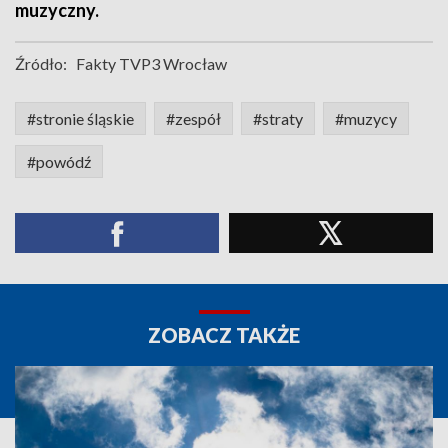
muzyczny.
Źródło:
Fakty TVP3 Wrocław
#stronie śląskie
#zespół
#straty
#muzycy
#powódź
ZOBACZ TAKŻE