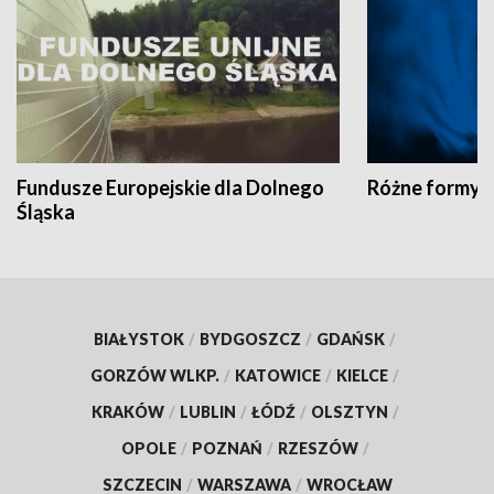
Fundusze Europejskie dla Dolnego
Różne formy t
Śląska
BIAŁYSTOK
/
BYDGOSZCZ
/
GDAŃSK
/
GORZÓW WLKP.
/
KATOWICE
/
KIELCE
/
KRAKÓW
/
LUBLIN
/
ŁÓDŹ
/
OLSZTYN
/
OPOLE
/
POZNAŃ
/
RZESZÓW
/
SZCZECIN
/
WARSZAWA
/
WROCŁAW