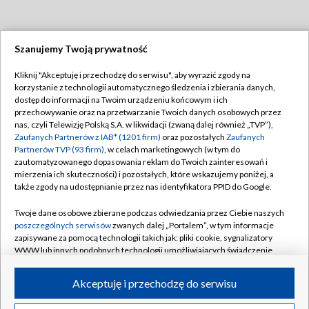
Szanujemy Twoją prywatność
Dołącz do nas:
Kliknij "Akceptuję i przechodzę do serwisu", aby wyrazić zgody na
korzystanie z technologii automatycznego śledzenia i zbierania danych,
TVP
dostęp do informacji na Twoim urządzeniu końcowym i ich
Abonament TVP
przechowywanie oraz na przetwarzanie Twoich danych osobowych przez
Regulamin TVP
nas, czyli Telewizję Polską S.A. w likwidacji (zwaną dalej również „TVP”),
Emisja w TVP
Polityka prywatności
Zaufanych Partnerów z IAB* (1201 firm)
oraz pozostałych
Zaufanych
Partnerów TVP (93 firm)
, w celach marketingowych (w tym do
Centrum informacji TVP
Moje zgody
zautomatyzowanego dopasowania reklam do Twoich zainteresowań i
mierzenia ich skuteczności) i pozostałych, które wskazujemy poniżej, a
Naziemna Telewizja Cyfrowa
Pomoc
także zgody na udostępnianie przez nas identyfikatora PPID do Google.
Sklep TVP
Biuro reklamy
Twoje dane osobowe zbierane podczas odwiedzania przez Ciebie naszych
Rada Programowa
Kontakt
poszczególnych serwisów
zwanych dalej „Portalem”, w tym informacje
zapisywane za pomocą technologii takich jak: pliki cookie, sygnalizatory
System NOS
WWW lub innych podobnych technologii umożliwiających świadczenie
dopasowanych i bezpiecznych usług, personalizację treści oraz reklam,
Informacje o nadawcy
Kanały
udostępnianie funkcji mediów społecznościowych oraz analizowanie
Akceptuję i przechodzę do serwisu
ruchu w Internecie.
Program dla prasy
©2026 Telewizja Polska S.A. w likwidacji