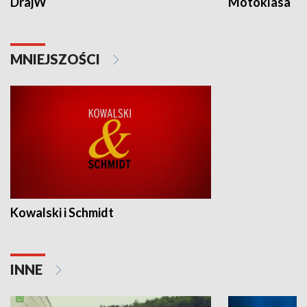
DrajW
Motoklasa
MNIEJSZOŚCI
Kowalski i Schmidt
INNE