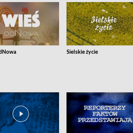
odNowa
Sielskie życie