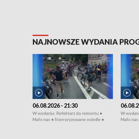
NAJNOWSZE WYDANIA PR
06.08.2026 - 21:30
06.08.2
W wydaniu: Refektarz do remontu ●
W wydani
Mało nas ● Sterroryzowane osiedle ●
Mało nas 
Fatalny remont ● Kosztowna ptasia grypa
Sterrory
● Nowa Ruska ● Pociągiem na lotnisko ●
ptasia gr
Koniec upałów ● Kraksa na Tour de
Nowa Rus