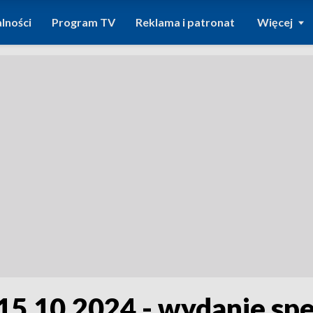
lności
Program TV
Reklama i patronat
Więcej
15.10.2024 - wydanie spe