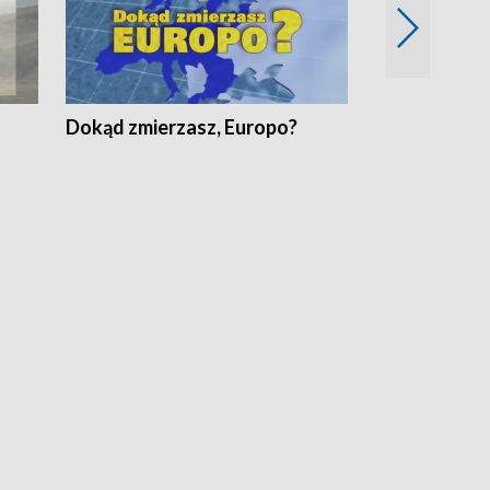
Dokąd zmierzasz, Europo?
Fakty Komen