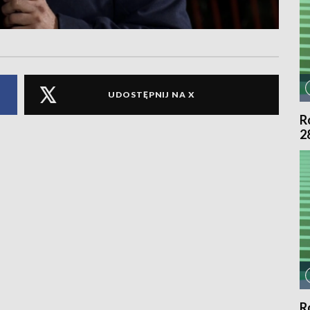
UDOSTĘPNIJ NA X
R
2
R