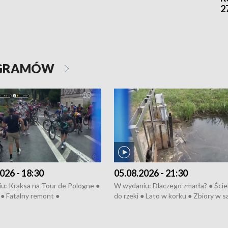
2
OGRAMÓW
026 - 18:30
05.08.2026 - 21:30
u: Kraksa na Tour de Pologne ●
W wydaniu: Dlaczego zmarła? ● Ściek
● Fatalny remont ●
do rzeki ● Lato w korku ● Zbiory w 
zowane osiedle ● Kosztowna
● Senior za kółkiem ● Złoto dla...
ypa ● Pociągiem na lotnisko ●
cierpiwych ● Mrożonki dla zwierząt
ka ● Refektarz do remontu ●