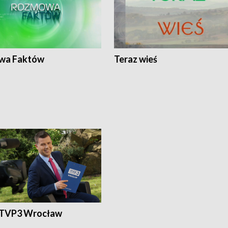
wa Faktów
Teraz wieś
 TVP3 Wrocław