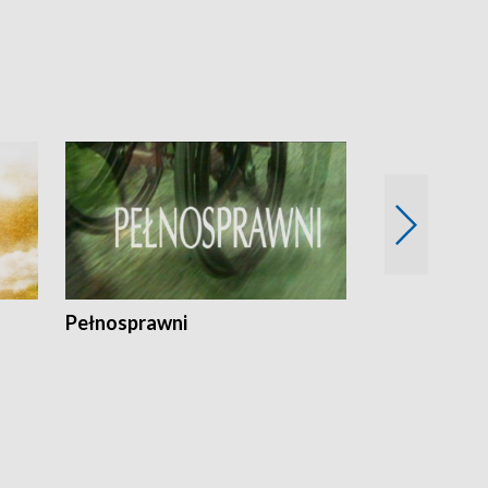
Pełnosprawni
Bezpieczny 