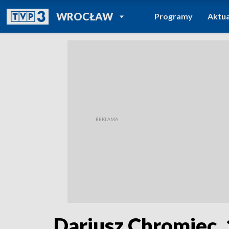
POWRÓT DO
WROCŁAW
Programy
Aktua
TVP REGIONY
Dariusz Chromiec, 