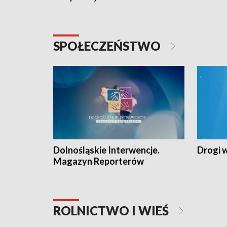
SPOŁECZEŃSTWO
Dolnośląskie Interwencje.
Drogi 
Magazyn Reporterów
ROLNICTWO I WIEŚ