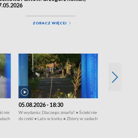
7.05.2026
ZOBACZ WIĘCEJ
05.08.2026 - 18:30
04.08.2026 - 
i nie
W wydaniu: Dlaczego zmarła? ● Ścieki nie
W wydaniu: Nożo
sadach
do rzeki ● Lato w korku ● Zbiory w sadach
Zarzuty dla Norb
● Senior za kółkiem ● Złoto dla...
obwodnicy ● Mili
cierpiwych ● Mrożonki dla zwierząt
Oddział jak nowy
● Inkubator w og