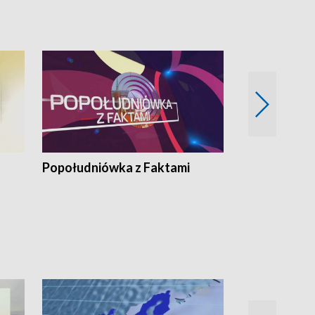
pacjent ● Trzeba
Popołudniówka z Faktami
Z Unią na Ty