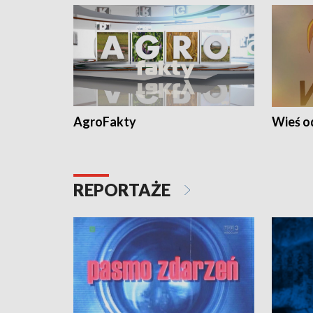
AgroFakty
Wieś 
REPORTAŻE