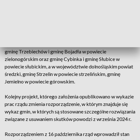
W kolejnych dniach stan klęski żywiołowej wprowadzany
rozporządzeniem z 28 września na obszarach tych
województw był rozszerzany: w woj. lubuskim o gminę
Szlichtyngowa w powiecie wschowskim, gminę Czerwieńsk,
gminę Sulechów, gminę Zabór, gminę Nowogród Bobrzański,
gminę Trzebiechów i gminę Bojadła w powiecie
zielonogórskim oraz gminę Cybinka i gminę Słubice w
powiecie słubickim, a w województwie dolnośląskim powiat
średzki, gminę Strzelin w powiecie strzelińskim, gminę
Jemielno w powiecie górowskim.
Kolejny projekt, którego założenia opublikowano w wykazie
prac rządu zmienia rozporządzenie, w którym znajduje się
wykaz gmin, w których są stosowane szczególne rozwiązania
związane z usuwaniem skutków powodzi z września 2024 r.
Rozporządzeniem z 16 października rząd wprowadził stan