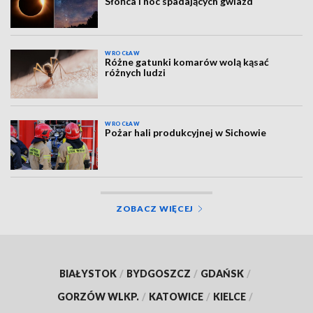
Słońca i noc spadających gwiazd
WROCŁAW
Różne gatunki komarów wolą kąsać
różnych ludzi
WROCŁAW
Pożar hali produkcyjnej w Sichowie
ZOBACZ WIĘCEJ
BIAŁYSTOK
/
BYDGOSZCZ
/
GDAŃSK
/
GORZÓW WLKP.
/
KATOWICE
/
KIELCE
/