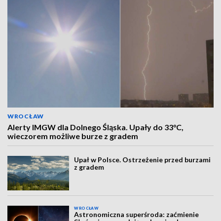
WROCŁAW
Alerty IMGW dla Dolnego Śląska. Upały do 33°C,
wieczorem możliwe burze z gradem
Upał w Polsce. Ostrzeżenie przed burzami
z gradem
WROCŁAW
Astronomiczna superśroda: zaćmienie