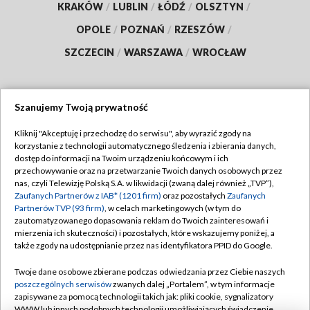
KRAKÓW
/
LUBLIN
/
ŁÓDŹ
/
OLSZTYN
/
OPOLE
/
POZNAŃ
/
RZESZÓW
/
SZCZECIN
/
WARSZAWA
/
WROCŁAW
Szanujemy Twoją prywatność
Dołącz do nas:
Kliknij "Akceptuję i przechodzę do serwisu", aby wyrazić zgody na
korzystanie z technologii automatycznego śledzenia i zbierania danych,
TVP
dostęp do informacji na Twoim urządzeniu końcowym i ich
Abonament TVP
przechowywanie oraz na przetwarzanie Twoich danych osobowych przez
Regulamin TVP
nas, czyli Telewizję Polską S.A. w likwidacji (zwaną dalej również „TVP”),
Emisja w TVP
Polityka prywatności
Zaufanych Partnerów z IAB* (1201 firm)
oraz pozostałych
Zaufanych
Partnerów TVP (93 firm)
, w celach marketingowych (w tym do
Centrum informacji TVP
Moje zgody
zautomatyzowanego dopasowania reklam do Twoich zainteresowań i
mierzenia ich skuteczności) i pozostałych, które wskazujemy poniżej, a
Naziemna Telewizja Cyfrowa
Pomoc
także zgody na udostępnianie przez nas identyfikatora PPID do Google.
Sklep TVP
Biuro reklamy
Twoje dane osobowe zbierane podczas odwiedzania przez Ciebie naszych
Rada Programowa
Kontakt
poszczególnych serwisów
zwanych dalej „Portalem”, w tym informacje
zapisywane za pomocą technologii takich jak: pliki cookie, sygnalizatory
System NOS
WWW lub innych podobnych technologii umożliwiających świadczenie