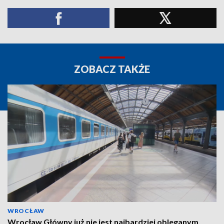
ZOBACZ TAKŻE
WROCŁAW
Wrocław Główny już nie jest najbardziej obleganym