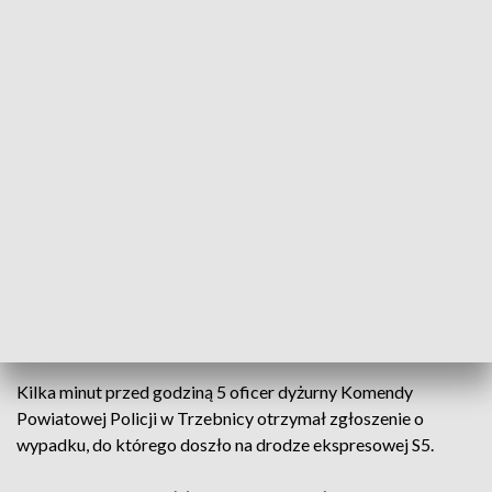
Po raz kolejny policjanci apelują do kierowców o zachowanie szczególnej
ostrożności na drodze (fot. policja)
Trwa wyjaśnianie okoliczności tragicznego w
skutkach wypadku drogowego, do którego doszło
wczoraj na drodze ekspresowej S5. Na miejscu, w
wyniku poniesionych obrażeń, zginął mężczyzna.
Kilka minut przed godziną 5 oficer dyżurny Komendy
Powiatowej Policji w Trzebnicy otrzymał zgłoszenie o
wypadku, do którego doszło na drodze ekspresowej S5.