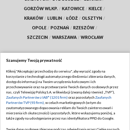
GORZÓW WLKP.
/
KATOWICE
/
KIELCE
/
KRAKÓW
/
LUBLIN
/
ŁÓDŹ
/
OLSZTYN
/
OPOLE
/
POZNAŃ
/
RZESZÓW
/
SZCZECIN
/
WARSZAWA
/
WROCŁAW
Szanujemy Twoją prywatność
Dołącz do nas:
Kliknij "Akceptuję i przechodzę do serwisu", aby wyrazić zgody na
korzystanie z technologii automatycznego śledzenia i zbierania danych,
TVP
dostęp do informacji na Twoim urządzeniu końcowym i ich
Abonament TVP
przechowywanie oraz na przetwarzanie Twoich danych osobowych przez
Regulamin TVP
nas, czyli Telewizję Polską S.A. w likwidacji (zwaną dalej również „TVP”),
Emisja w TVP
Polityka prywatności
Zaufanych Partnerów z IAB* (1201 firm)
oraz pozostałych
Zaufanych
Partnerów TVP (93 firm)
, w celach marketingowych (w tym do
Centrum informacji TVP
Moje zgody
zautomatyzowanego dopasowania reklam do Twoich zainteresowań i
mierzenia ich skuteczności) i pozostałych, które wskazujemy poniżej, a
Naziemna Telewizja Cyfrowa
Pomoc
także zgody na udostępnianie przez nas identyfikatora PPID do Google.
Sklep TVP
Biuro reklamy
Twoje dane osobowe zbierane podczas odwiedzania przez Ciebie naszych