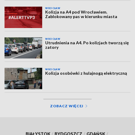
WROCŁAW
Kolizja na A4 pod Wrocławiem.
Zablokowany pas w kierunku miasta
WROCŁAW
Utrudnienia na A4. Po kolizjach tworzą się
zatory
WROCŁAW
Kolizja osobówki z hulajnogą elektryczną
ZOBACZ WIĘCEJ
BIAŁYSTOK
/
BYDGOSZCZ
/
GDAŃSK
/