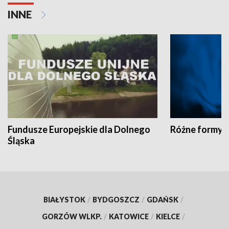
INNE
Fundusze Europejskie dla Dolnego
Różne formy t
Śląska
BIAŁYSTOK
/
BYDGOSZCZ
/
GDAŃSK
/
GORZÓW WLKP.
/
KATOWICE
/
KIELCE
/