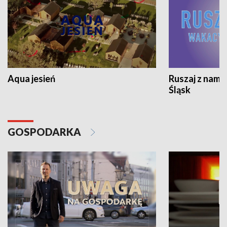
Aqua jesień
Ruszaj z nami
Śląsk
GOSPODARKA