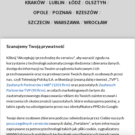
KRAKÓW
/
LUBLIN
/
ŁÓDŹ
/
OLSZTYN
/
OPOLE
/
POZNAŃ
/
RZESZÓW
/
SZCZECIN
/
WARSZAWA
/
WROCŁAW
Szanujemy Twoją prywatność
Dołącz do nas:
Kliknij "Akceptuję i przechodzę do serwisu", aby wyrazić zgody na
korzystanie z technologii automatycznego śledzenia i zbierania danych,
TVP
dostęp do informacji na Twoim urządzeniu końcowym i ich
Abonament TVP
przechowywanie oraz na przetwarzanie Twoich danych osobowych przez
Regulamin TVP
nas, czyli Telewizję Polską S.A. w likwidacji (zwaną dalej również „TVP”),
Emisja w TVP
Polityka prywatności
Zaufanych Partnerów z IAB* (1201 firm)
oraz pozostałych
Zaufanych
Partnerów TVP (93 firm)
, w celach marketingowych (w tym do
Centrum informacji TVP
Moje zgody
zautomatyzowanego dopasowania reklam do Twoich zainteresowań i
mierzenia ich skuteczności) i pozostałych, które wskazujemy poniżej, a
Naziemna Telewizja Cyfrowa
Pomoc
także zgody na udostępnianie przez nas identyfikatora PPID do Google.
Sklep TVP
Biuro reklamy
Twoje dane osobowe zbierane podczas odwiedzania przez Ciebie naszych
Rada Programowa
Kontakt
poszczególnych serwisów
zwanych dalej „Portalem”, w tym informacje
zapisywane za pomocą technologii takich jak: pliki cookie, sygnalizatory
System NOS
WWW lub innych podobnych technologii umożliwiających świadczenie