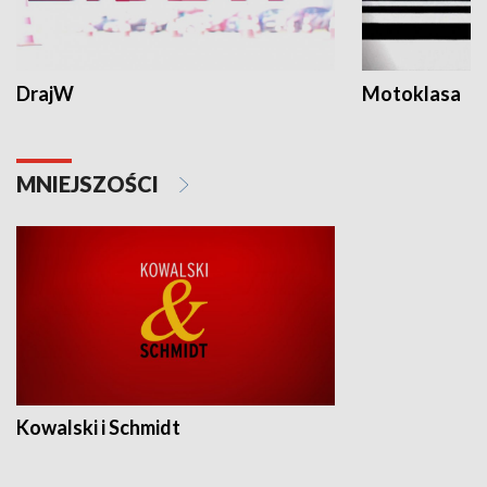
DrajW
Motoklasa
MNIEJSZOŚCI
Kowalski i Schmidt