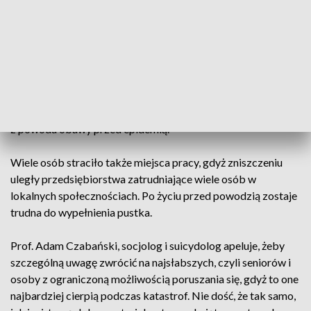
Są jeszcze inne straty – społeczne i zdrowotne.
Podczas powodzi ludzie stracili nie tylko dorobek swojego
życia, ale także przedmioty trudne do wycenienia, które mają
wielką wartość sentymentalną – fotografie rodzinne,
pamiątki, stare obrazy i meble. Zawekowaną żywność, puszki
z jedzeniem, całe spiżarnie wędrują w kontenerach na śmieci
z powodu obawy przed epidemią.
Wiele osób straciło także miejsca pracy, gdyż zniszczeniu
uległy przedsiębiorstwa zatrudniające wiele osób w
lokalnych społecznościach. Po życiu przed powodzią zostaje
trudna do wypełnienia pustka.
Prof. Adam Czabański, socjolog i suicydolog apeluje, żeby
szczególną uwagę zwrócić na najsłabszych, czyli seniorów i
osoby z ograniczoną możliwością poruszania się, gdyż to one
najbardziej cierpią podczas katastrof. Nie dość, że tak samo,