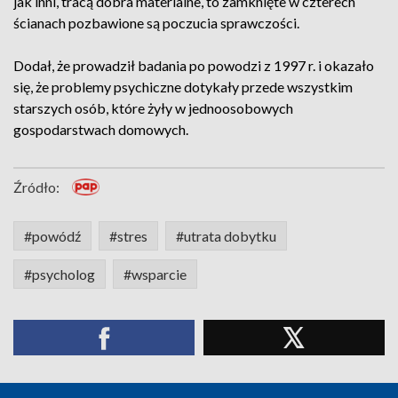
jak inni, tracą dobra materialne, to zamknięte w czterech
ścianach pozbawione są poczucia sprawczości.
Dodał, że prowadził badania po powodzi z 1997 r. i okazało
się, że problemy psychiczne dotykały przede wszystkim
starszych osób, które żyły w jednoosobowych
gospodarstwach domowych.
Źródło:
#powódź
#stres
#utrata dobytku
#psycholog
#wsparcie