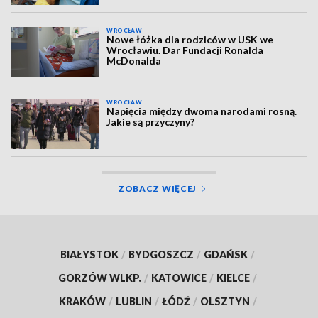
WROCŁAW
Nowe łóżka dla rodziców w USK we
Wrocławiu. Dar Fundacji Ronalda
McDonalda
WROCŁAW
Napięcia między dwoma narodami rosną.
Jakie są przyczyny?
ZOBACZ WIĘCEJ
BIAŁYSTOK
/
BYDGOSZCZ
/
GDAŃSK
/
GORZÓW WLKP.
/
KATOWICE
/
KIELCE
/
KRAKÓW
/
LUBLIN
/
ŁÓDŹ
/
OLSZTYN
/