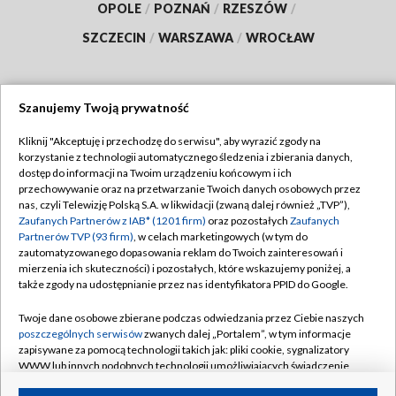
OPOLE
/
POZNAŃ
/
RZESZÓW
/
SZCZECIN
/
WARSZAWA
/
WROCŁAW
Szanujemy Twoją prywatność
Dołącz do nas:
Kliknij "Akceptuję i przechodzę do serwisu", aby wyrazić zgody na
korzystanie z technologii automatycznego śledzenia i zbierania danych,
TVP
dostęp do informacji na Twoim urządzeniu końcowym i ich
Abonament TVP
przechowywanie oraz na przetwarzanie Twoich danych osobowych przez
Regulamin TVP
nas, czyli Telewizję Polską S.A. w likwidacji (zwaną dalej również „TVP”),
Emisja w TVP
Polityka prywatności
Zaufanych Partnerów z IAB* (1201 firm)
oraz pozostałych
Zaufanych
Partnerów TVP (93 firm)
, w celach marketingowych (w tym do
Centrum informacji TVP
Moje zgody
zautomatyzowanego dopasowania reklam do Twoich zainteresowań i
mierzenia ich skuteczności) i pozostałych, które wskazujemy poniżej, a
Naziemna Telewizja Cyfrowa
Pomoc
także zgody na udostępnianie przez nas identyfikatora PPID do Google.
Sklep TVP
Biuro reklamy
Twoje dane osobowe zbierane podczas odwiedzania przez Ciebie naszych
Rada Programowa
Kontakt
poszczególnych serwisów
zwanych dalej „Portalem”, w tym informacje
zapisywane za pomocą technologii takich jak: pliki cookie, sygnalizatory
System NOS
WWW lub innych podobnych technologii umożliwiających świadczenie
dopasowanych i bezpiecznych usług, personalizację treści oraz reklam,
Informacje o nadawcy
Kanały