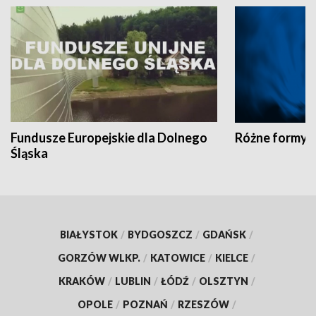
Fundusze Europejskie dla Dolnego
Różne formy t
Śląska
BIAŁYSTOK
/
BYDGOSZCZ
/
GDAŃSK
/
GORZÓW WLKP.
/
KATOWICE
/
KIELCE
/
KRAKÓW
/
LUBLIN
/
ŁÓDŹ
/
OLSZTYN
/
OPOLE
/
POZNAŃ
/
RZESZÓW
/