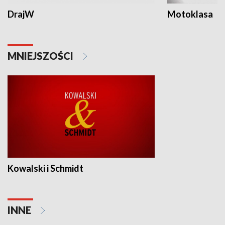
DrajW
Motoklasa
MNIEJSZOŚCI
Kowalski i Schmidt
INNE