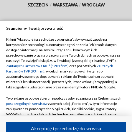
SZCZECIN
/
WARSZAWA
/
WROCŁAW
Szanujemy Twoją prywatność
Dołącz do nas:
Kliknij "Akceptuję i przechodzę do serwisu", aby wyrazić zgody na
korzystanie z technologii automatycznego śledzenia i zbierania danych,
TVP
dostęp do informacji na Twoim urządzeniu końcowym i ich
Abonament TVP
przechowywanie oraz na przetwarzanie Twoich danych osobowych przez
Regulamin TVP
nas, czyli Telewizję Polską S.A. w likwidacji (zwaną dalej również „TVP”),
Emisja w TVP
Polityka prywatności
Zaufanych Partnerów z IAB* (1201 firm)
oraz pozostałych
Zaufanych
Partnerów TVP (93 firm)
, w celach marketingowych (w tym do
Centrum informacji TVP
Moje zgody
zautomatyzowanego dopasowania reklam do Twoich zainteresowań i
mierzenia ich skuteczności) i pozostałych, które wskazujemy poniżej, a
Naziemna Telewizja Cyfrowa
Pomoc
także zgody na udostępnianie przez nas identyfikatora PPID do Google.
Sklep TVP
Biuro reklamy
Twoje dane osobowe zbierane podczas odwiedzania przez Ciebie naszych
Rada Programowa
Kontakt
poszczególnych serwisów
zwanych dalej „Portalem”, w tym informacje
zapisywane za pomocą technologii takich jak: pliki cookie, sygnalizatory
System NOS
WWW lub innych podobnych technologii umożliwiających świadczenie
dopasowanych i bezpiecznych usług, personalizację treści oraz reklam,
Informacje o nadawcy
Kanały
udostępnianie funkcji mediów społecznościowych oraz analizowanie
Akceptuję i przechodzę do serwisu
ruchu w Internecie.
Program dla prasy