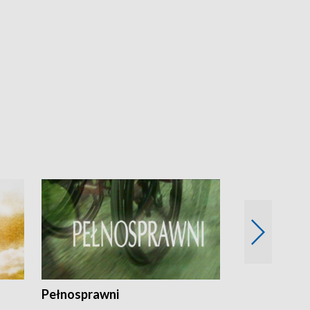
Pełnosprawni
Bezpieczny 