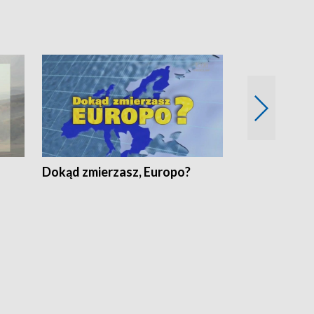
Dokąd zmierzasz, Europo?
Fakty Komen