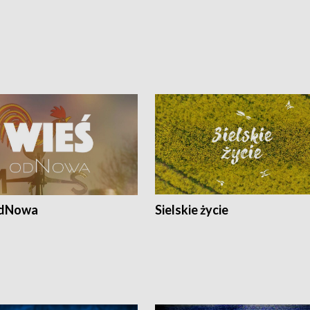
odNowa
Sielskie życie