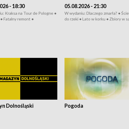
026 - 18:30
05.08.2026 - 21:30
u: Kraksa na Tour de Pologne ●
W wydaniu: Dlaczego zmarła? ● Ściek
● Fatalny remont ●
do rzeki ● Lato w korku ● Zbiory w 
zowane osiedle ● Kosztowna
● Senior za kółkiem ● Złoto dla...
ypa ● Pociągiem na lotnisko ●
cierpiwych ● Mrożonki dla zwierząt
ka ● Refektarz do remontu ●
pałów
n Dolnośląski
Pogoda