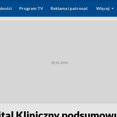
lności
Program TV
Reklama i patronat
Więcej
tal Kliniczny podsumowu