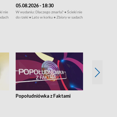
05.08.2026 - 18:30
04.08.2026 - 
i nie
W wydaniu: Dlaczego zmarła? ● Ścieki nie
W wydaniu: Nożo
sadach
do rzeki ● Lato w korku ● Zbiory w sadach
Zarzuty dla Norb
● Senior za kółkiem ● Złoto dla...
obwodnicy ● Mili
cierpiwych ● Mrożonki dla zwierząt
Oddział jak nowy
● Inkubator w og
pacjent ● Trzeba
Popołudniówka z Faktami
Z Unią na Ty