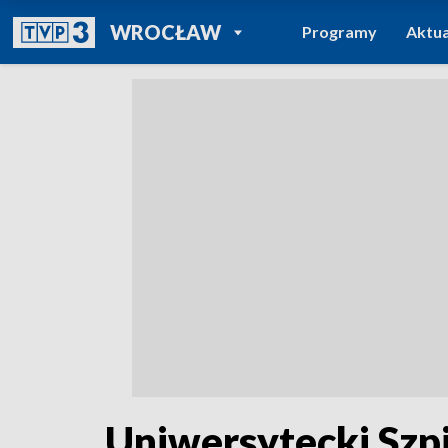
POWRÓT DO
WROCŁAW
Programy
Aktua
TVP REGIONY
Uniwersytecki Szpi