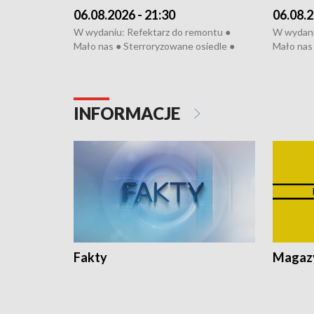
06.08.2026 - 21:30
06.08.2
W wydaniu: Refektarz do remontu ●
W wydani
Mało nas ● Sterroryzowane osiedle ●
Mało nas 
Fatalny remont ● Kosztowna ptasia grypa
Sterrory
● Nowa Ruska ● Pociągiem na lotnisko ●
ptasia gr
Koniec upałów ● Kraksa na Tour de
Nowa Rus
Pologne
Koniec u
INFORMACJE
Fakty
Magazy