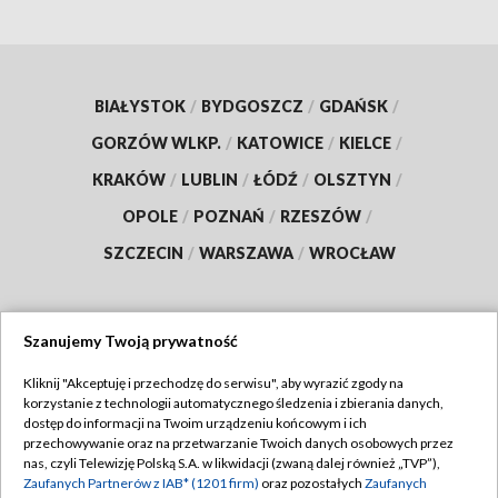
BIAŁYSTOK
/
BYDGOSZCZ
/
GDAŃSK
/
GORZÓW WLKP.
/
KATOWICE
/
KIELCE
/
KRAKÓW
/
LUBLIN
/
ŁÓDŹ
/
OLSZTYN
/
OPOLE
/
POZNAŃ
/
RZESZÓW
/
SZCZECIN
/
WARSZAWA
/
WROCŁAW
Szanujemy Twoją prywatność
Dołącz do nas:
Kliknij "Akceptuję i przechodzę do serwisu", aby wyrazić zgody na
korzystanie z technologii automatycznego śledzenia i zbierania danych,
TVP
dostęp do informacji na Twoim urządzeniu końcowym i ich
Abonament TVP
przechowywanie oraz na przetwarzanie Twoich danych osobowych przez
Regulamin TVP
nas, czyli Telewizję Polską S.A. w likwidacji (zwaną dalej również „TVP”),
Emisja w TVP
Polityka prywatności
Zaufanych Partnerów z IAB* (1201 firm)
oraz pozostałych
Zaufanych