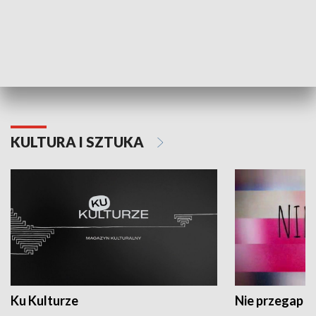
Dlaczego krowa...
Energia Przysz
KULTURA I SZTUKA
Ku Kulturze
Nie przegap