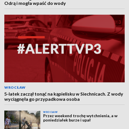
Odrą i mogła wpaść do wody
WROCŁAW
5-latek zaczął tonąć na kąpielisku w Siechnicach. Z wody
wyciągnęła go przypadkowa osoba
WROCŁAW
Przez weekend trochę wytchnienia, a w
poniedziałek burze i upał