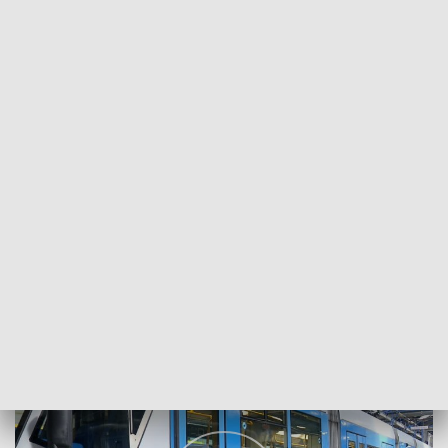
POWRÓT DO
WROCŁAW
TVP REGIONY
Wrocławskie tramwaje idą do remontu
2024-10-10
Monika Drążewska; bko