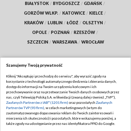
BIAŁYSTOK
/
BYDGOSZCZ
/
GDAŃSK
/
GORZÓW WLKP.
/
KATOWICE
/
KIELCE
/
KRAKÓW
/
LUBLIN
/
ŁÓDŹ
/
OLSZTYN
/
OPOLE
/
POZNAŃ
/
RZESZÓW
/
SZCZECIN
/
WARSZAWA
/
WROCŁAW
Szanujemy Twoją prywatność
Dołącz do nas:
Kliknij "Akceptuję i przechodzę do serwisu", aby wyrazić zgody na
korzystanie z technologii automatycznego śledzenia i zbierania danych,
TVP
dostęp do informacji na Twoim urządzeniu końcowym i ich
Abonament TVP
przechowywanie oraz na przetwarzanie Twoich danych osobowych przez
Regulamin TVP
nas, czyli Telewizję Polską S.A. w likwidacji (zwaną dalej również „TVP”),
Emisja w TVP
Polityka prywatności
Zaufanych Partnerów z IAB* (1201 firm)
oraz pozostałych
Zaufanych
Partnerów TVP (93 firm)
, w celach marketingowych (w tym do
Centrum informacji TVP
Moje zgody
zautomatyzowanego dopasowania reklam do Twoich zainteresowań i
mierzenia ich skuteczności) i pozostałych, które wskazujemy poniżej, a
Naziemna Telewizja Cyfrowa
Pomoc
także zgody na udostępnianie przez nas identyfikatora PPID do Google.
Sklep TVP