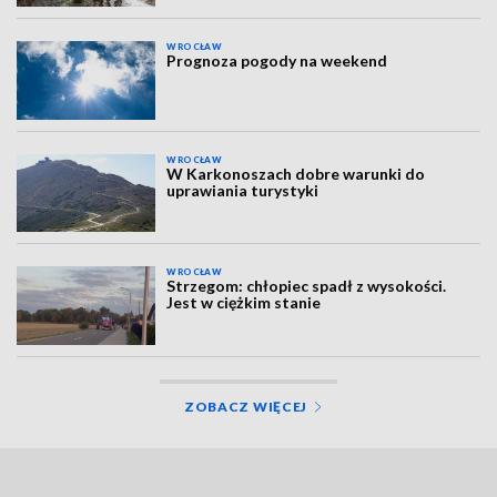
WROCŁAW
Prognoza pogody na weekend
WROCŁAW
W Karkonoszach dobre warunki do
uprawiania turystyki
WROCŁAW
Strzegom: chłopiec spadł z wysokości.
Jest w ciężkim stanie
ZOBACZ WIĘCEJ