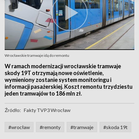
Wrocławskie tramwaje idą do remontu
W ramach modernizacji wrocławskie tramwaje
skody 19T otrzymają nowe oświetlenie,
wymieniony zostanie system monitoringu i
informacji pasażerskiej. Koszt remontu trzydziestu
jeden tramwajów to 186 mln zł.
Źródło:
Fakty TVP3 Wrocław
#wrocław
#remonty
#tramwaje
#skoda 19t