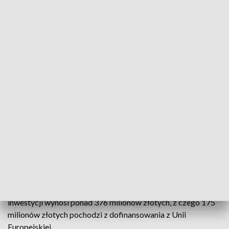
Port Lotniczy Wrocław rozstrzygnął przetarg na wykonanie
inwestycji, której celem jest rozbudowa części operacyjnej,
obejmującej drogi startowe, drogi kołowania, płyty
postojowe oraz budynki, takie jak wieża kontroli lotów i
hangary. Wykonawcą inwestycji została firma STRABAG,
która 10 października podpisała umowę z lotniskiem. Po tym
wydarzeniu wykonawca będzie miał 26 miesięcy na
zrealizowanie zaplanowanych prac budowlanych, co
oznacza, że zakończenie całej inwestycji planowane jest na
grudzień 2026 roku.
W ramach rozbudowy powstanie nowa droga szybkiego
zjazdu, równoległa droga kołowania oraz dodatkowa płyta
postojowa. Zmodernizowane zostaną również istniejące
drogi kołowania, co przyczyni się do zwiększenia
przepustowości lotniska niemal dwukrotnie. Wartość całej
inwestycji wynosi ponad 376 milionów złotych, z czego 175
milionów złotych pochodzi z dofinansowania z Unii
Europejskiej.