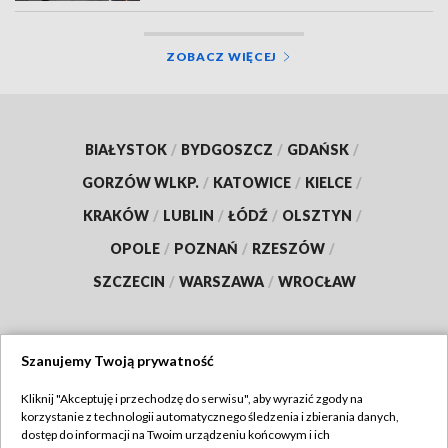
ZOBACZ WIĘCEJ
BIAŁYSTOK
/
BYDGOSZCZ
/
GDAŃSK
/
GORZÓW WLKP.
/
KATOWICE
/
KIELCE
/
KRAKÓW
/
LUBLIN
/
ŁÓDŹ
/
OLSZTYN
/
OPOLE
/
POZNAŃ
/
RZESZÓW
/
SZCZECIN
/
WARSZAWA
/
WROCŁAW
Szanujemy Twoją prywatność
Dołącz do nas:
Kliknij "Akceptuję i przechodzę do serwisu", aby wyrazić zgody na
korzystanie z technologii automatycznego śledzenia i zbierania danych,
TVP
dostęp do informacji na Twoim urządzeniu końcowym i ich