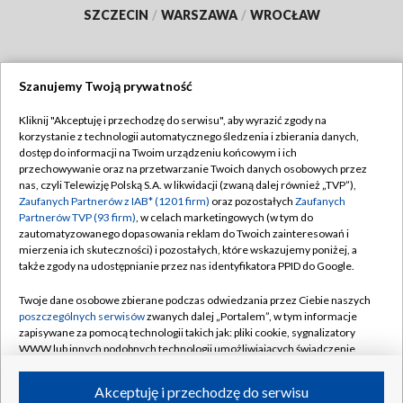
SZCZECIN
/
WARSZAWA
/
WROCŁAW
Szanujemy Twoją prywatność
Dołącz do nas:
Kliknij "Akceptuję i przechodzę do serwisu", aby wyrazić zgody na
korzystanie z technologii automatycznego śledzenia i zbierania danych,
TVP
dostęp do informacji na Twoim urządzeniu końcowym i ich
Abonament TVP
przechowywanie oraz na przetwarzanie Twoich danych osobowych przez
Regulamin TVP
nas, czyli Telewizję Polską S.A. w likwidacji (zwaną dalej również „TVP”),
Emisja w TVP
Polityka prywatności
Zaufanych Partnerów z IAB* (1201 firm)
oraz pozostałych
Zaufanych
Partnerów TVP (93 firm)
, w celach marketingowych (w tym do
Centrum informacji TVP
Moje zgody
zautomatyzowanego dopasowania reklam do Twoich zainteresowań i
mierzenia ich skuteczności) i pozostałych, które wskazujemy poniżej, a
Naziemna Telewizja Cyfrowa
Pomoc
także zgody na udostępnianie przez nas identyfikatora PPID do Google.
Sklep TVP
Biuro reklamy
Twoje dane osobowe zbierane podczas odwiedzania przez Ciebie naszych
Rada Programowa
Kontakt
poszczególnych serwisów
zwanych dalej „Portalem”, w tym informacje
zapisywane za pomocą technologii takich jak: pliki cookie, sygnalizatory
System NOS
WWW lub innych podobnych technologii umożliwiających świadczenie
dopasowanych i bezpiecznych usług, personalizację treści oraz reklam,
Informacje o nadawcy
Kanały
udostępnianie funkcji mediów społecznościowych oraz analizowanie
Akceptuję i przechodzę do serwisu
ruchu w Internecie.
Program dla prasy