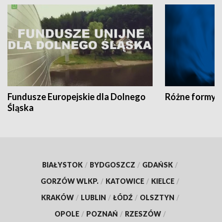
Fundusze Europejskie dla Dolnego
Różne formy t
Śląska
BIAŁYSTOK
/
BYDGOSZCZ
/
GDAŃSK
/
GORZÓW WLKP.
/
KATOWICE
/
KIELCE
/
KRAKÓW
/
LUBLIN
/
ŁÓDŹ
/
OLSZTYN
/
OPOLE
/
POZNAŃ
/
RZESZÓW
/