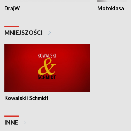
DrajW
Motoklasa
MNIEJSZOŚCI
Kowalski i Schmidt
INNE