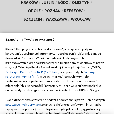
KRAKÓW
/
LUBLIN
/
ŁÓDŹ
/
OLSZTYN
/
OPOLE
/
POZNAŃ
/
RZESZÓW
/
SZCZECIN
/
WARSZAWA
/
WROCŁAW
Szanujemy Twoją prywatność
Dołącz do nas:
Kliknij "Akceptuję i przechodzę do serwisu", aby wyrazić zgody na
korzystanie z technologii automatycznego śledzenia i zbierania danych,
TVP
dostęp do informacji na Twoim urządzeniu końcowym i ich
Abonament TVP
przechowywanie oraz na przetwarzanie Twoich danych osobowych przez
Regulamin TVP
nas, czyli Telewizję Polską S.A. w likwidacji (zwaną dalej również „TVP”),
Emisja w TVP
Polityka prywatności
Zaufanych Partnerów z IAB* (1201 firm)
oraz pozostałych
Zaufanych
Partnerów TVP (93 firm)
, w celach marketingowych (w tym do
Centrum informacji TVP
Moje zgody
zautomatyzowanego dopasowania reklam do Twoich zainteresowań i
mierzenia ich skuteczności) i pozostałych, które wskazujemy poniżej, a
Naziemna Telewizja Cyfrowa
Pomoc
także zgody na udostępnianie przez nas identyfikatora PPID do Google.
Sklep TVP
Biuro reklamy
Twoje dane osobowe zbierane podczas odwiedzania przez Ciebie naszych
Rada Programowa
Kontakt
poszczególnych serwisów
zwanych dalej „Portalem”, w tym informacje
zapisywane za pomocą technologii takich jak: pliki cookie, sygnalizatory
System NOS
WWW lub innych podobnych technologii umożliwiających świadczenie