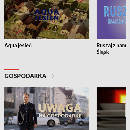
Aqua jesień
Ruszaj z nami
Śląsk
GOSPODARKA