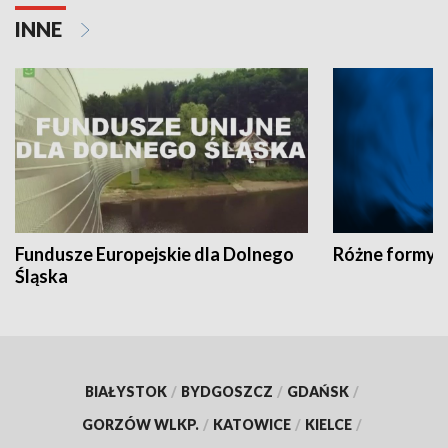
INNE
Fundusze Europejskie dla Dolnego
Różne formy t
Śląska
BIAŁYSTOK
/
BYDGOSZCZ
/
GDAŃSK
/
GORZÓW WLKP.
/
KATOWICE
/
KIELCE
/