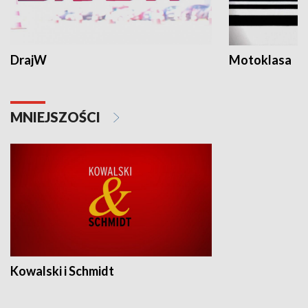
DrajW
Motoklasa
MNIEJSZOŚCI
Kowalski i Schmidt