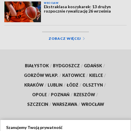
WROCŁAW
Ekstraklasa koszykarek: 13 drużyn
rozpocznie rywalizację 26 września
ZOBACZ WIĘCEJ
BIAŁYSTOK
/
BYDGOSZCZ
/
GDAŃSK
/
GORZÓW WLKP.
/
KATOWICE
/
KIELCE
/
KRAKÓW
/
LUBLIN
/
ŁÓDŹ
/
OLSZTYN
/
OPOLE
/
POZNAŃ
/
RZESZÓW
/
SZCZECIN
/
WARSZAWA
/
WROCŁAW
Szanujemy Twoją prywatność