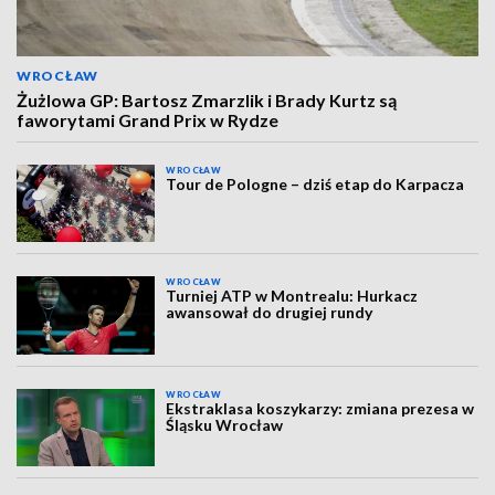
WROCŁAW
Żużlowa GP: Bartosz Zmarzlik i Brady Kurtz są
faworytami Grand Prix w Rydze
WROCŁAW
Tour de Pologne – dziś etap do Karpacza
WROCŁAW
Turniej ATP w Montrealu: Hurkacz
awansował do drugiej rundy
WROCŁAW
Ekstraklasa koszykarzy: zmiana prezesa w
Śląsku Wrocław