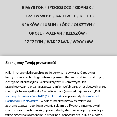
BIAŁYSTOK
/
BYDGOSZCZ
/
GDAŃSK
/
GORZÓW WLKP.
/
KATOWICE
/
KIELCE
/
KRAKÓW
/
LUBLIN
/
ŁÓDŹ
/
OLSZTYN
/
OPOLE
/
POZNAŃ
/
RZESZÓW
/
SZCZECIN
/
WARSZAWA
/
WROCŁAW
Szanujemy Twoją prywatność
Dołącz do nas:
Kliknij "Akceptuję i przechodzę do serwisu", aby wyrazić zgody na
korzystanie z technologii automatycznego śledzenia i zbierania danych,
TVP
dostęp do informacji na Twoim urządzeniu końcowym i ich
Abonament TVP
przechowywanie oraz na przetwarzanie Twoich danych osobowych przez
Regulamin TVP
nas, czyli Telewizję Polską S.A. w likwidacji (zwaną dalej również „TVP”),
Emisja w TVP
Polityka prywatności
Zaufanych Partnerów z IAB* (1201 firm)
oraz pozostałych
Zaufanych
Partnerów TVP (93 firm)
, w celach marketingowych (w tym do
Centrum informacji TVP
Moje zgody
zautomatyzowanego dopasowania reklam do Twoich zainteresowań i
mierzenia ich skuteczności) i pozostałych, które wskazujemy poniżej, a
Naziemna Telewizja Cyfrowa
Pomoc
także zgody na udostępnianie przez nas identyfikatora PPID do Google.